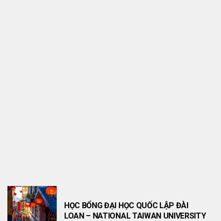
THÔNG TIN HỌC BỔNG
HỌC BỔNG THẠC SĨ TÀI CHÍNH (FINANCE)
HỌC BỔNG ĐẠI HỌC QUỐC LẬP ĐÀI
LOAN – NATIONAL TAIWAN UNIVERSITY