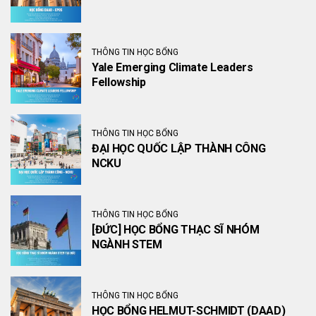
THÔNG TIN HỌC BỔNG
Yale Emerging Climate Leaders
Fellowship
THÔNG TIN HỌC BỔNG
ĐẠI HỌC QUỐC LẬP THÀNH CÔNG
NCKU
THÔNG TIN HỌC BỔNG
[ĐỨC] HỌC BỔNG THẠC SĨ NHÓM
NGÀNH STEM
THÔNG TIN HỌC BỔNG
HỌC BỔNG HELMUT-SCHMIDT (DAAD)