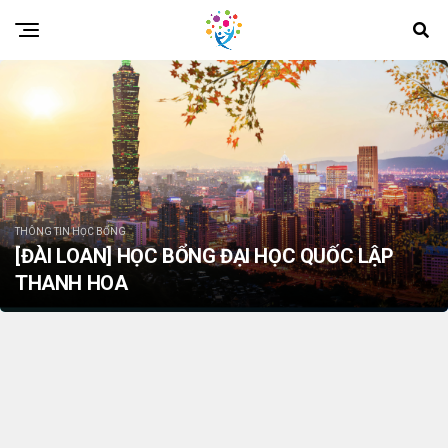
THÔNG TIN HỌC BỔNG
[ĐÀI LOAN] HỌC BỔNG ĐẠI HỌC QUỐC LẬP
THANH HOA