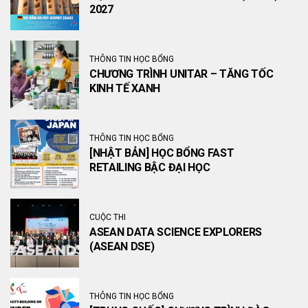
2027
THÔNG TIN HỌC BỔNG
CHƯƠNG TRÌNH UNITAR – TĂNG TỐC
KINH TẾ XANH
THÔNG TIN HỌC BỔNG
[NHẬT BẢN] HỌC BỔNG FAST
RETAILING BẬC ĐẠI HỌC
CUỘC THI
ASEAN DATA SCIENCE EXPLORERS
(ASEAN DSE)
THÔNG TIN HỌC BỔNG