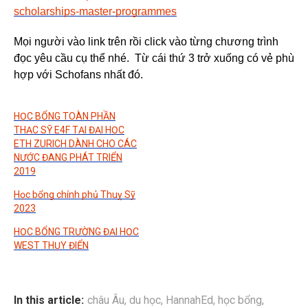
scholarships-master-programmes
Mọi người vào link trên rồi click vào từng chương trình
đọc yêu cầu cụ thể nhé. Từ cái thứ 3 trở xuống có vẻ phù
hợp với Schofans nhất đó.
HỌC BỔNG TOÀN PHẦN
THẠC SỸ E4F TẠI ĐẠI HỌC
ETH ZURICH DÀNH CHO CÁC
NƯỚC ĐANG PHÁT TRIỂN
2019
Học bổng chính phủ Thuỵ Sỹ
2023
HỌC BỔNG TRƯỜNG ĐẠI HỌC
WEST THỤY ĐIỂN
In this article:
châu Âu
,
du học
,
HannahEd
,
học bổng
,