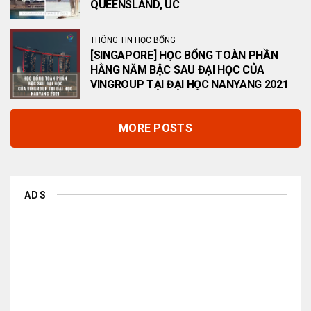
QUEENSLAND, ÚC
THÔNG TIN HỌC BỔNG
[SINGAPORE] HỌC BỔNG TOÀN PHẦN
HẰNG NĂM BẬC SAU ĐẠI HỌC CỦA
VINGROUP TẠI ĐẠI HỌC NANYANG 2021
MORE POSTS
ADS