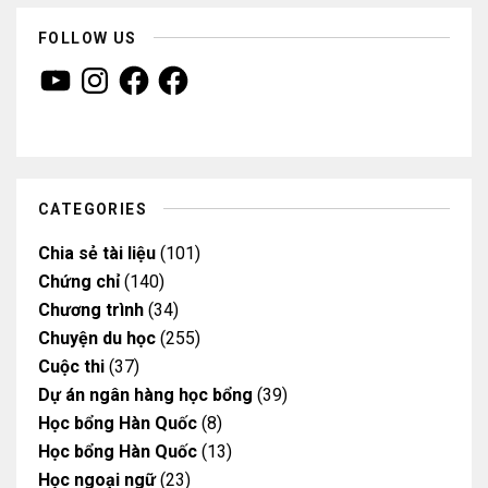
FOLLOW US
Y
I
F
F
o
n
a
a
u
s
c
c
T
t
e
e
u
a
b
b
b
g
o
o
e
r
o
o
a
k
k
m
CATEGORIES
Chia sẻ tài liệu
(101)
Chứng chỉ
(140)
Chương trình
(34)
Chuyện du học
(255)
Cuộc thi
(37)
Dự án ngân hàng học bổng
(39)
Học bổng Hàn Quốc
(8)
Học bổng Hàn Quốc
(13)
Học ngoại ngữ
(23)