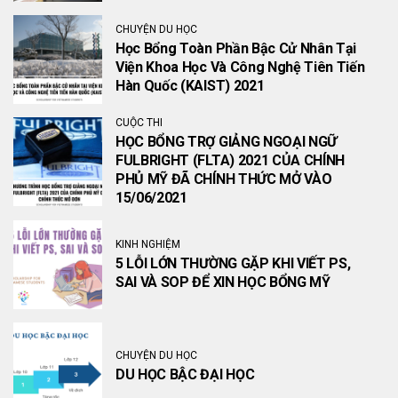
CHUYỆN DU HỌC
Học Bổng Toàn Phần Bậc Cử Nhân Tại
Viện Khoa Học Và Công Nghệ Tiên Tiến
Hàn Quốc (KAIST) 2021
CUỘC THI
HỌC BỔNG TRỢ GIẢNG NGOẠI NGỮ
FULBRIGHT (FLTA) 2021 CỦA CHÍNH
PHỦ MỸ ĐÃ CHÍNH THỨC MỞ VÀO
15/06/2021
KINH NGHIỆM
5 LỖI LỚN THƯỜNG GẶP KHI VIẾT PS,
SAI VÀ SOP ĐỂ XIN HỌC BỔNG MỸ
CHUYỆN DU HỌC
DU HỌC BẬC ĐẠI HỌC