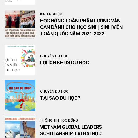
KINH NGHIỆM
HỌC BỔNG TOÀN PHẦN LƯƠNG VĂN
CAN DÀNH CHO HỌC SINH, SINH VIÊN
TOÀN QUỐC NĂM 2021-2022
CHUYỆN DU HỌC
LỢI ÍCH KHI ĐI DU HỌC
CHUYỆN DU HỌC
TẠI SAO DU HỌC?
THÔNG TIN HỌC BỔNG
VIETNAM GLOBAL LEADERS
SCHOLARSHIP TẠI ĐẠI HỌC