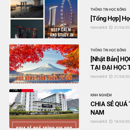
THÔNG TIN HỌC BỔNG
[Tổng Hợp] Họ
HannahEd
21/04/20
THÔNG TIN HỌC BỔNG
[Nhật Bản] 
TẠI ĐẠI HỌC 
HannahEd
21/04/20
KINH NGHIỆM
CHIA SẺ QUÁ
NAM
HannahEd
18/04/20