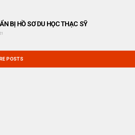
ẨN BỊ HỒ SƠ DU HỌC THẠC SỸ
21
RE POSTS