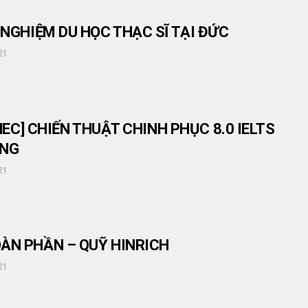
 NGHIỆM DU HỌC THẠC SĨ TẠI ĐỨC
21
b HEC] CHIẾN THUẬT CHINH PHỤC 8.0 IELTS
ÁNG
21
ÀN PHẦN – QUỸ HINRICH
21