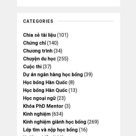
u
a
b
b
b
g
o
o
e
r
o
o
a
k
k
m
CATEGORIES
Chia sẻ tài liệu
(101)
Chứng chỉ
(140)
Chương trình
(34)
Chuyện du học
(255)
Cuộc thi
(37)
Dự án ngân hàng học bổng
(39)
Học bổng Hàn Quốc
(8)
Học bổng Hàn Quốc
(13)
Học ngoại ngữ
(23)
Khóa PhD Mentor
(3)
Kinh nghiệm
(634)
Kinh nghiệm giành học bổng
(269)
Lớp tìm và nộp học bổng
(16)