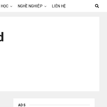
 HỌC
NGHỀ NGHIỆP
LIÊN HỆ
d
ADS