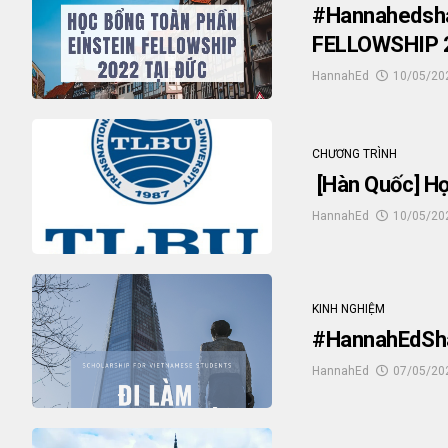
#Hannahedsh
FELLOWSHIP 
HannahEd
10/05/20
CHƯƠNG TRÌNH
[Hàn Quốc] H
HannahEd
10/05/20
KINH NGHIỆM
#HannahEdSha
HannahEd
07/05/20