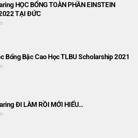
aring HỌC BỔNG TOÀN PHẦN EINSTEIN
2022 TẠI ĐỨC
21
ọc Bổng Bậc Cao Học TLBU Scholarship 2021
21
ring ĐI LÀM RỒI MỚI HIỂU…
21