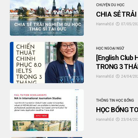
CHUYỆN DU HỌC
CHIA SẺ TRẢI
HannahEd
07/05/20
HỌC NGOẠI NGỮ
[English Clu
TRONG 3 TH
HannahEd
24/04/20
THÔNG TIN HỌC BỔNG
HỌC BỔNG TO
HannahEd
23/04/20