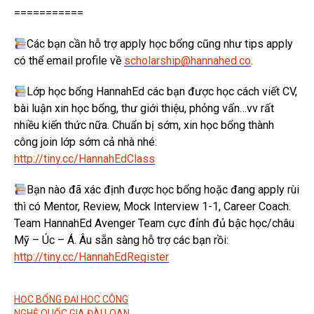
===========
Các bạn cần hỗ trợ apply học bổng cũng như tips apply
có thể email profile về
scholarship@hannahed.co
.
Lớp học bổng HannahEd các bạn được học cách viết CV,
bài luận xin học bổng, thư giới thiệu, phỏng vấn…vv rất
nhiều kiến thức nữa. Chuẩn bị sớm, xin học bổng thành
công join lớp sớm cả nhà nhé:
http://tiny.cc/HannahEdClass
Bạn nào đã xác định được học bổng hoặc đang apply rùi
thì có Mentor, Review, Mock Interview 1-1, Career Coach.
Team HannahEd Avenger Team cực đỉnh đủ bậc học/châu
Mỹ – Úc – Á. Âu sẵn sàng hỗ trợ các bạn rồi:
http://tiny.cc/HannahEdRegister
HỌC BỔNG ĐẠI HỌC CÔNG
NGHỆ QUỐC GIA ĐÀI LOAN