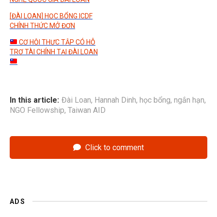
[ĐÀI LOAN] HỌC BỔNG ICDF
CHÍNH THỨC MỞ ĐƠN
CƠ HỘI THỰC TẬP CÓ HỖ
TRỢ TÀI CHÍNH TẠI ĐÀI LOAN
In this article:
Đài Loan
,
Hannah Dinh
,
học bổng
,
ngắn hạn
,
NGO Fellowship
,
Taiwan AID
Click to comment
ADS