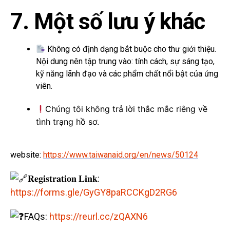
7. Một số lưu ý khác
Không có định dạng bắt buộc cho thư giới thiệu.
Nội dung nên tập trung vào: tính cách, sự sáng tạo,
kỹ năng lãnh đạo và các phẩm chất nổi bật của ứng
viên.
Chúng tôi không trả lời thắc mắc riêng về
tình trạng hồ sơ.
website:
https://www.taiwanaid.org/en/news/50124
𝐑𝐞𝐠𝐢𝐬𝐭𝐫𝐚𝐭𝐢𝐨𝐧 𝐋𝐢𝐧𝐤:
https://forms.gle/GyGY8paRCCKgD2RG6
FAQs:
https://reurl.cc/zQAXN6