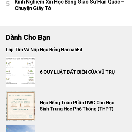
Kinh Nghiệm Xin Học Bổng Giáo Sư Hàn Quốc –
Chuyện Giấy Tờ
Dành Cho Bạn
Lớp Tìm Và Nộp Học Bổng HannahEd
6 QUY LUẬT BẤT BIẾN CỦA VŨ TRỤ
Học Bổng Toàn Phần UWC Cho Học
Sinh Trung Học Phổ Thông (THPT)