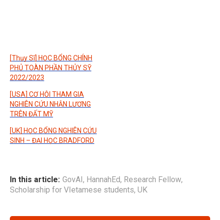
[Thụy Sĩ] HỌC BỔNG CHÍNH
PHỦ TOÀN PHẦN THỦY SỸ
2022/2023
[USA] CƠ HỘI THAM GIA
NGHIÊN CỨU NHẬN LƯƠNG
TRÊN ĐẤT MỸ
[UK] HỌC BỔNG NGHIÊN CỨU
SINH – ĐẠI HỌC BRADFORD
In this article:
GovAI
,
HannahEd
,
Research Fellow
,
Scholarship for VIetamese students
,
UK