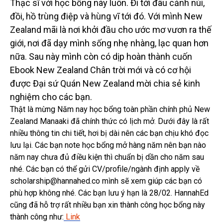
Thạc sĩ với học bổng này luôn. Đi tới đâu cảnh núi,
đồi, hồ trùng điệp và hùng vĩ tới đó. Với mình New
Zealand mãi là nơi khởi đầu cho ước mơ vươn ra thế
giới, nơi đã dạy mình sống nhẹ nhàng, lạc quan hơn
nữa. Sau này mình còn có dịp hoàn thành cuốn
Ebook New Zealand Chân trời mới và có cơ hội
được Đại sứ Quán New Zealand mời chia sẻ kinh
nghiệm cho các bạn.
Thật là mừng Năm nay học bổng toàn phần chính phủ New
Zealand Manaaki đã chính thức có lịch mở. Dưới đây là rất
nhiều thông tin chi tiết, hơi bị dài nên các bạn chịu khó đọc
lưu lại. Các bạn note học bổng mở hàng năm nên bạn nào
năm nay chưa đủ điều kiện thì chuẩn bị dần cho năm sau
nhé. Các bạn có thể gửi CV/profile/ngành định apply về
scholarship@hannahed.co mình sẽ xem giúp các bạn có
phù hợp không nhé. Các bạn lưu ý hạn là 28/02. HannahEd
cũng đã hỗ trợ rất nhiều bạn xin thành công học bổng này
thành công như:
Link