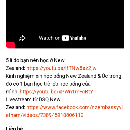
5 lí do bạn nên học ở New
Zealand:
https://youtu.be/lfTNw8ez2jw
Kinh nghiệm xin học bổng New Zealand & Úc trong
đó có 1 bạn học trò lớp học bổng của
mình:
https://youtu.be/xPWn1mFcRtY
Livestream từ DSQ New
Zealand:
https://www.facebook.com/nzembassyvi
etnam/videos/738945910806113
Liên hệ