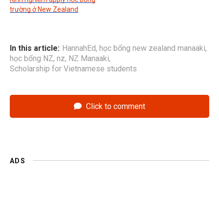
trường ở New Zealand
In this article:
HannahEd
,
học bổng new zealand manaaki
,
học bổng NZ
,
nz
,
NZ Manaaki
,
Scholarship for Vietnamese students
Click to comment
ADS