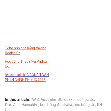
Tổng hợp học bổng trường
Deakin Úc
Học bổng Thạc sĩ và Phd tại
Úc
[Australia] HỌC BỔNG TOÀN
PHẦN CHÍNH PHỦ ÚC 2018
In this article:
AAS
,
Australia
,
BC
,
deakin
,
du học Úc
,
Đức Anh
,
HannahEd
,
học bổng Australia
,
học bổng Úc
,
IDP
,
Úc