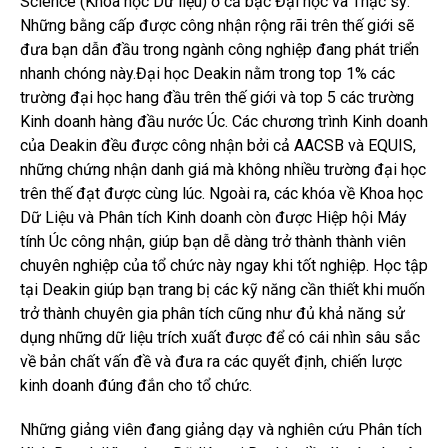
Science (Khoa học Dữ liệu) ở cả bậc Đại học và Thạc sỹ.
Những bằng cấp được công nhận rộng rãi trên thế giới sẽ
đưa bạn dẫn đầu trong ngành công nghiệp đang phát triển
nhanh chóng này.
Đại học Deakin nằm trong top 1% các
trường đại học hang đầu trên thế giới và top 5 các trường
Kinh doanh hàng đầu nước Úc. Các chương trình Kinh doanh
của Deakin đều được công nhận bởi cả AACSB và EQUIS,
những chứng nhận danh giá mà không nhiều trường đại học
trên thế đạt được cùng lúc. Ngoài ra, các khóa về Khoa học
Dữ Liệu và Phân tích Kinh doanh còn được Hiệp hội Máy
tính Úc công nhận, giúp bạn dễ dàng trở thành thành viên
chuyên nghiệp của tổ chức này ngay khi tốt nghiệp. Học tập
tại Deakin giúp bạn trang bị các kỹ năng cần thiết khi muốn
trở thành chuyên gia phân tích cũng như đủ khả năng sử
dụng những dữ liệu trích xuất được để có cái nhìn sâu sắc
về bản chất vấn đề và đưa ra các quyết định, chiến lược
kinh doanh đúng đắn cho tổ chức.
Những giảng viên đang giảng dạy và nghiên cứu Phân tích