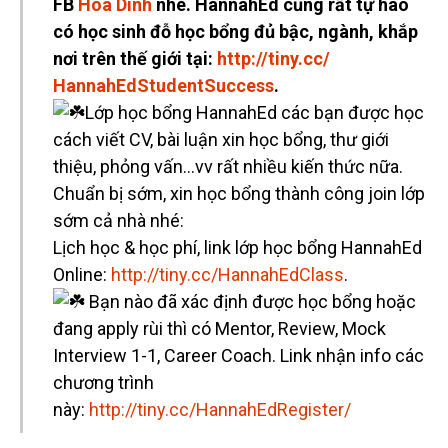
FB
Hoa Dinh
nhé. HannahEd cũng rất tự hào
có học sinh đỗ học bổng đủ bậc, ngành, khắp
nơi trên thế giới tại:
http://tiny.cc/
HannahEdStudentSuccess
.
Lớp học bổng HannahEd các bạn được học
cách viết CV, bài luận xin học bổng, thư giới
thiệu, phỏng vấn…vv rất nhiều kiến thức nữa.
Chuẩn bị sớm, xin học bổng thành công join lớp
sớm cả nhà nhé:
Lịch học & học phí, link lớp học bổng HannahEd
Online:
http://tiny.cc/HannahEdClass
.
Bạn nào đã xác định được học bổng hoặc
đang apply rùi thì có Mentor, Review, Mock
Interview 1-1, Career Coach. Link nhận info các
chương trình
này:
http://tiny.cc/HannahEdRegister/