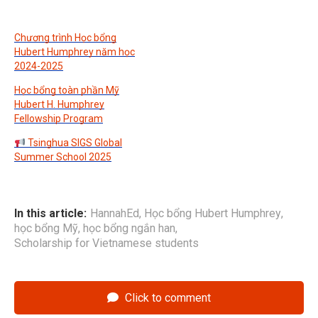
Chương trình Học bổng
Hubert Humphrey năm học
2024-2025
Học bổng toàn phần Mỹ
Hubert H. Humphrey
Fellowship Program
Tsinghua SIGS Global
Summer School 2025
In this article:
HannahEd
,
Học bổng Hubert Humphrey
,
học bổng Mỹ
,
học bổng ngắn han
,
Scholarship for Vietnamese students
Click to comment