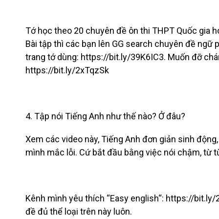
Tớ học theo 20 chuyên đề ôn thi THPT Quốc gia hoặc
Bài tập thì các bạn lên GG search chuyên đề ngữ ph
trang tớ dùng: https://bit.ly/39K6IC3. Muốn đỡ chá
https://bit.ly/2xTqzSk
4. Tập nói Tiếng Anh như thế nào? Ở đâu?
Xem các video này, Tiếng Anh đơn giản sinh động, v
mình mắc lỗi. Cứ bắt đầu bằng việc nói chậm, từ t
Kênh mình yêu thích “Easy english“: https://bit.l
đề đủ thể loại trên này luôn.