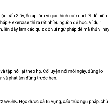
 cấp 3 ấy, ổn áp lắm vì giải thích cực chi tiết dễ hiểu.
áp + exercise thì ra rất nhiều nguồn để học. Ví dụ 1
n, lên đây làm các quiz đố vui ngữ pháp dễ mà thú vị này:
à tập nói lại theo họ. Cố luyện nói mỗi ngày, đừng lo
ừ, và phát âm đúng trước hen.
y/2Xaw6hK. Học được cả từ vựng, cấu trúc ngữ pháp, chủ