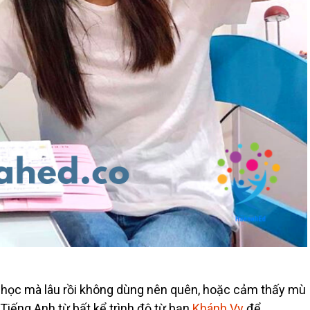
 đã học mà lâu rồi không dùng nên quên, hoặc cảm thấy mù
 Tiếng Anh từ bất kể trình độ từ bạn
Khánh Vy
để