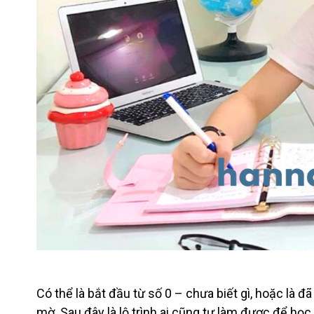
Có thể là bắt đầu từ số 0 – chưa biết gì, hoặc là
mờ. Sau đây là lộ trình ai cũng tự làm được để học