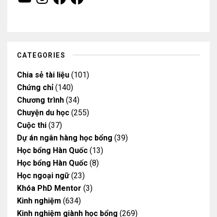
o
n
a
a
u
s
c
c
T
t
e
e
u
a
b
b
b
g
o
o
e
r
o
o
a
k
k
m
CATEGORIES
Chia sẻ tài liệu
(101)
Chứng chỉ
(140)
Chương trình
(34)
Chuyện du học
(255)
Cuộc thi
(37)
Dự án ngân hàng học bổng
(39)
Học bổng Hàn Quốc
(13)
Học bổng Hàn Quốc
(8)
Học ngoại ngữ
(23)
Khóa PhD Mentor
(3)
Kinh nghiệm
(634)
Kinh nghiệm giành học bổng
(269)