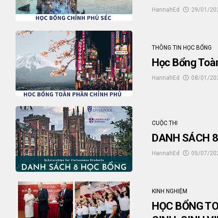
HannahEd
29/01/20
THÔNG TIN HỌC BỔNG
Học Bổng Toà
HannahEd
08/01/20
CUỘC THI
DANH SÁCH 8
HannahEd
05/07/20
KINH NGHIỆM
HỌC BỔNG T