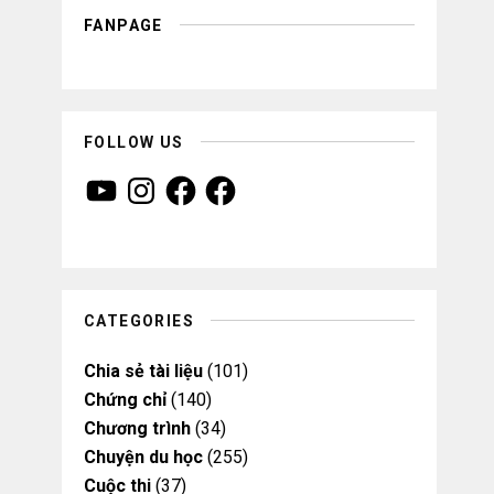
FANPAGE
FOLLOW US
Y
I
F
F
o
n
a
a
u
s
c
c
T
t
e
e
u
a
b
b
b
g
o
o
e
r
o
o
a
k
k
m
CATEGORIES
Chia sẻ tài liệu
(101)
Chứng chỉ
(140)
Chương trình
(34)
Chuyện du học
(255)
Cuộc thi
(37)