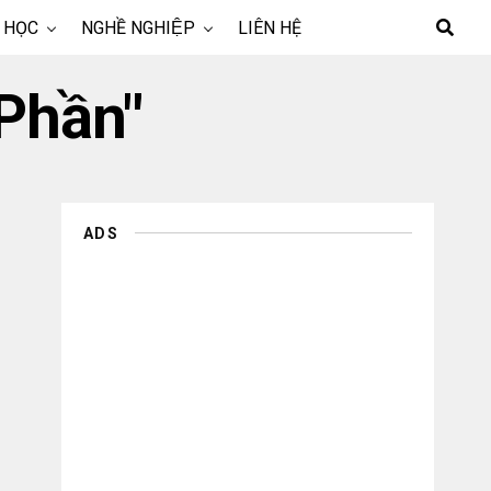
 HỌC
NGHỀ NGHIỆP
LIÊN HỆ
 Phần"
ADS