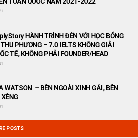
VIÊN TOÀN QUỐC NĂM 2021-2022
21
plyStory HÀNH TRÌNH ĐẾN VỚI HỌC BỔNG
THU PHƯƠNG – 7.0 IELTS KHÔNG GIẢI
UỐC TẾ, KHÔNG PHẢI FOUNDER/HEAD
21
A WATSON – BÊN NGOÀI XINH GÁI, BÊN
 XÈNG
21
RE POSTS