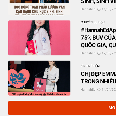
SINH, SINH 
HannahEd
14/06/20
CHUYỆN DU HỌC
#HannahEdAp
75% BUV CỦA 
QUỐC GIA, Q
HannahEd
17/05/20
KINH NGHIỆM
CHỊ ĐẸP EMM
TRONG NHIỀU
HannahEd
14/04/20
MO