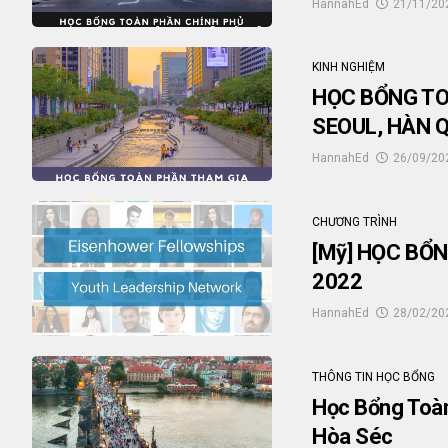
HannahEd
21/11/20
KINH NGHIỆM
HỌC BỔNG TO
SEOUL, HÀN 
HannahEd
26/09/20
CHƯƠNG TRÌNH
[Mỹ] HỌC BỔ
2022
HannahEd
28/02/20
THÔNG TIN HỌC BỔNG
Học Bổng Toà
Hòa Séc