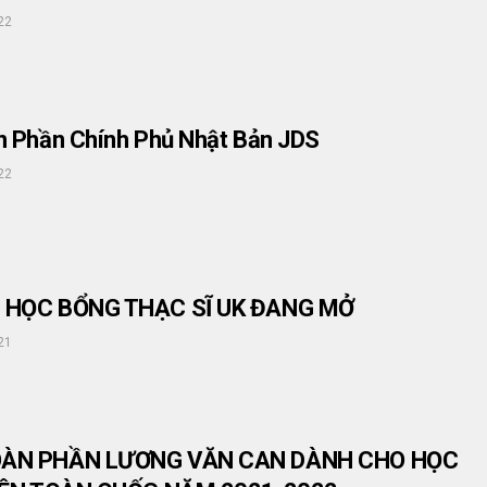
22
n Phần Chính Phủ Nhật Bản JDS
22
 HỌC BỔNG THẠC SĨ UK ĐANG MỞ
21
OÀN PHẦN LƯƠNG VĂN CAN DÀNH CHO HỌC