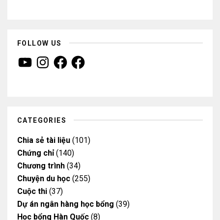
FOLLOW US
Y
I
F
F
o
n
a
a
u
s
c
c
T
t
e
e
u
a
b
b
b
g
o
o
e
r
o
o
a
k
k
m
CATEGORIES
Chia sẻ tài liệu
(101)
Chứng chỉ
(140)
Chương trình
(34)
Chuyện du học
(255)
Cuộc thi
(37)
Dự án ngân hàng học bổng
(39)
Học bổng Hàn Quốc
(8)