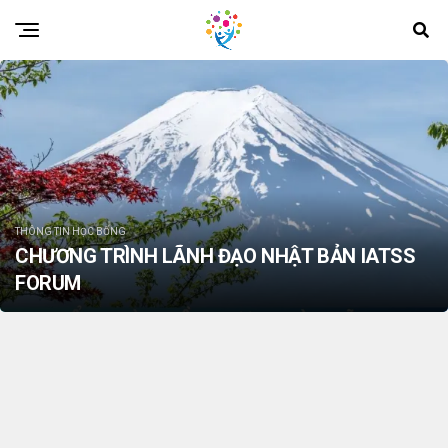
THÔNG TIN HỌC BỔNG
CHƯƠNG TRÌNH LÃNH ĐẠO NHẬT BẢN IATSS
FORUM