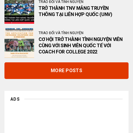
TRAO ĐỔI VÀ TÌNH NGUYỆN
TRỞ THÀNH TNV MẢNG TRUYỀN
THÔNG TẠI LIÊN HỢP QUỐC (UNV)
TRAO ĐỔI VÀ TÌNH NGUYỆN
CƠ HỘI TRỞ THÀNH TÌNH NGUYỆN VIÊN
CÙNG VỚI SINH VIÊN QUỐC TẾ VỚI
COACH FOR COLLEGE 2022
MORE POSTS
ADS