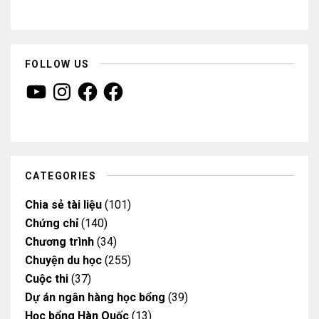
FOLLOW US
Y
I
F
F
o
n
a
a
u
s
c
c
T
t
e
e
u
a
b
b
b
g
o
o
e
r
o
o
a
k
k
m
CATEGORIES
Chia sẻ tài liệu
(101)
Chứng chỉ
(140)
Chương trình
(34)
Chuyện du học
(255)
Cuộc thi
(37)
Dự án ngân hàng học bổng
(39)
Học bổng Hàn Quốc
(13)