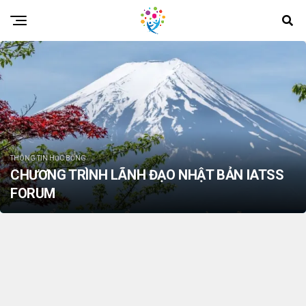
THÔNG TIN HỌC BỔNG
CHƯƠNG TRÌNH LÃNH ĐẠO NHẬT BẢN IATSS
FORUM