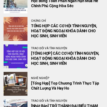
Học Bổng Toàn Phần Ngắn Hạn Mùa Hè
Chính Phủ Cộng Hòa Séc
CHỨNG CHỈ
TỔNG HỢP CÁC CƠ HỘI TÌNH NGUYỆN,
HOẠT ĐỘNG NGOẠI KHÓA DÀNH CHO
HỌC SINH, SINH VIÊN
TRAO ĐỔI VÀ TÌNH NGUYỆN
[TỔNG HỢP] CÁC CƠ HỘI TÌNH NGUYỆN,
HOẠT ĐỘNG NGOẠI KHÓA DÀNH CHO
HỌC SINH, SINH VIÊN
NGHỀ NGHIỆP
[Tổng Hợp] Top Chương Trình Thực Tập
Chất Lượng Và Hay Ho
TRAO ĐỔI VÀ TÌNH NGUYỆN
[Nhật Bản] TRỞ THÀNH ĐẠI BIỂU THAM