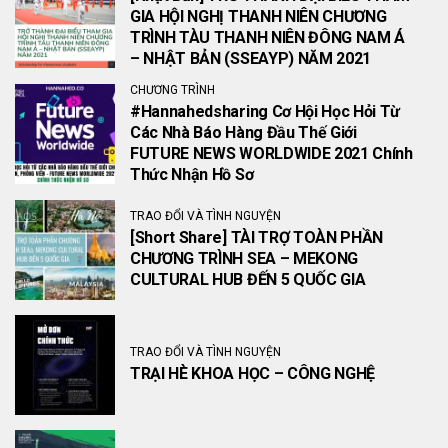
GIA HỘI NGHỊ THANH NIÊN CHƯƠNG
TRÌNH TÀU THANH NIÊN ĐÔNG NAM Á
– NHẬT BẢN (SSEAYP) NĂM 2021
CHƯƠNG TRÌNH
#Hannahedsharing Cơ Hội Học Hỏi Từ
Các Nhà Báo Hàng Đầu Thế Giới
FUTURE NEWS WORLDWIDE 2021 Chính
Thức Nhận Hồ Sơ
TRAO ĐỔI VÀ TÌNH NGUYỆN
[Short Share] TÀI TRỢ TOÀN PHẦN
CHƯƠNG TRÌNH SEA – MEKONG
CULTURAL HUB ĐẾN 5 QUỐC GIA
TRAO ĐỔI VÀ TÌNH NGUYỆN
TRẠI HÈ KHOA HỌC – CÔNG NGHỆ