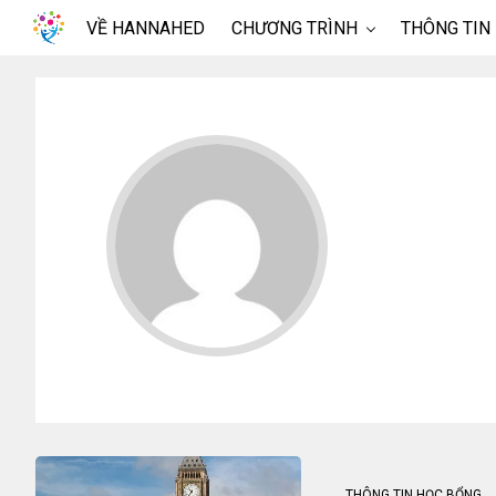
VỀ HANNAHED
CHƯƠNG TRÌNH
THÔNG TIN
THÔNG TIN HỌC BỔNG