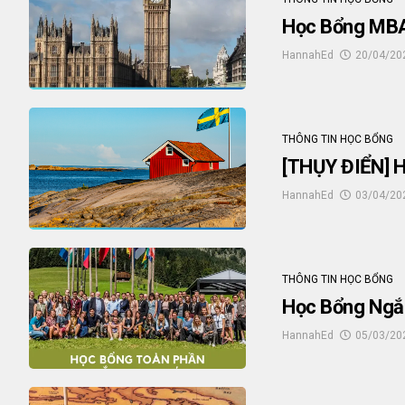
Học Bổng MBA
HannahEd
20/04/20
THÔNG TIN HỌC BỔNG
[THỤY ĐIỂN]
HannahEd
03/04/20
THÔNG TIN HỌC BỔNG
Học Bổng Ngắ
HannahEd
05/03/20