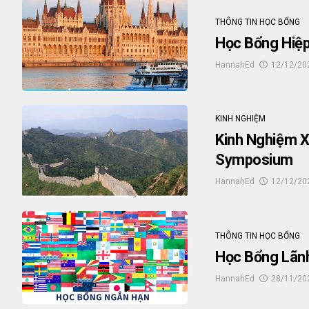
THÔNG TIN HỌC BỔNG
Học Bổng Hiệp
HannahEd
12/12/20
KINH NGHIỆM
Kinh Nghiệm X
Symposium
HannahEd
12/12/20
THÔNG TIN HỌC BỔNG
Học Bổng Lãn
HannahEd
28/11/20