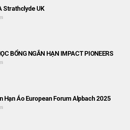
 Strathclyde UK
25
 HỌC BỔNG NGẮN HẠN IMPACT PIONEERS
25
n Hạn Áo European Forum Alpbach 2025
25