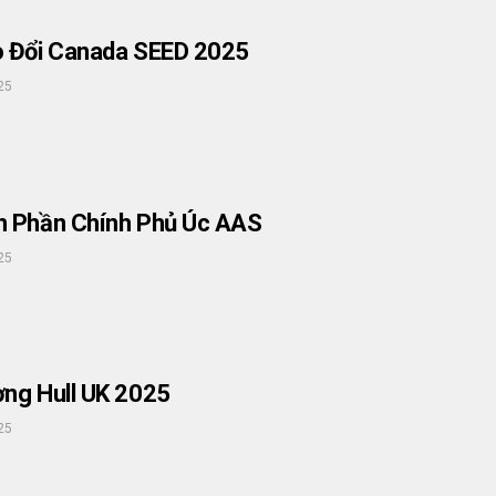
o Đổi Canada SEED 2025
25
n Phần Chính Phủ Úc AAS
25
ng Hull UK 2025
25