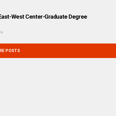
East-West Center-Graduate Degree
24
RE POSTS