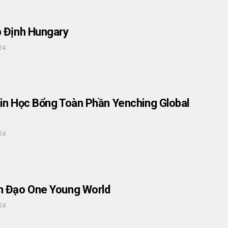
 Định Hungary
24
in Học Bổng Toàn Phần Yenching Global
24
h Đạo One Young World
24