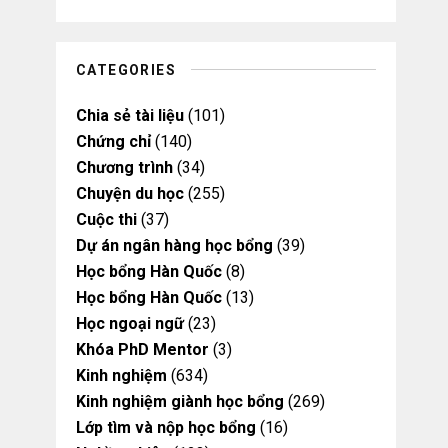
u
a
b
b
b
g
o
o
e
r
o
o
a
k
k
m
CATEGORIES
Chia sẻ tài liệu
(101)
Chứng chỉ
(140)
Chương trình
(34)
Chuyện du học
(255)
Cuộc thi
(37)
Dự án ngân hàng học bổng
(39)
Học bổng Hàn Quốc
(8)
Học bổng Hàn Quốc
(13)
Học ngoại ngữ
(23)
Khóa PhD Mentor
(3)
Kinh nghiệm
(634)
Kinh nghiệm giành học bổng
(269)
Lớp tìm và nộp học bổng
(16)