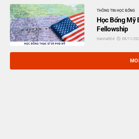
THÔNG TIN HỌC BỔNG
Học Bổng Mỹ 
Fellowship
HannahEd
08/11/20
MO