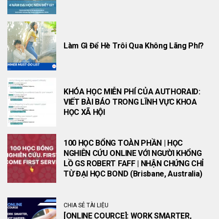
Làm Gì Để Hè Trôi Qua Không Lãng Phí?
KHÓA HỌC MIỄN PHÍ CỦA AUTHORAID:
VIẾT BÀI BÁO TRONG LĨNH VỰC KHOA
HỌC XÃ HỘI
100 HỌC BỔNG TOÀN PHẦN | HỌC
NGHIÊN CỨU ONLINE VỚI NGƯỜI KHỔNG
LỒ GS ROBERT FAFF | NHẬN CHỨNG CHỈ
TỪ ĐẠI HỌC BOND (Brisbane, Australia)
CHIA SẺ TÀI LIỆU
[ONLINE COURCE]: WORK SMARTER,