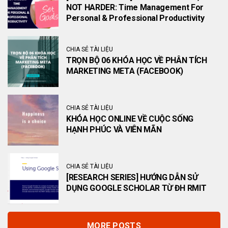
NOT HARDER: Time Management For
Personal & Professional Productivity
CHIA SẺ TÀI LIỆU
TRỌN BỘ 06 KHÓA HỌC VỀ PHÂN TÍCH
MARKETING META (FACEBOOK)
CHIA SẺ TÀI LIỆU
KHÓA HỌC ONLINE VỀ CUỘC SỐNG
HẠNH PHÚC VÀ VIÊN MÃN
CHIA SẺ TÀI LIỆU
[RESEARCH SERIES] HƯỚNG DẪN SỬ
DỤNG GOOGLE SCHOLAR TỪ ĐH RMIT
MORE POSTS