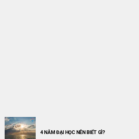
CHIA SẺ TÀI LIỆU
7 ĐỊNH LUẬT LỚN CỦA VŨ TRỤ
4 NĂM ĐẠI HỌC NÊN BIẾT GÌ?