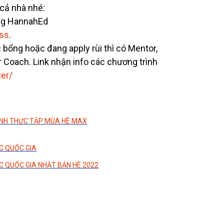
cả nhà nhé:
ổng HannahEd
ass
.
bổng hoặc đang apply rùi thì có Mentor,
r Coach. Link nhận info các chương trình
ter/
ÌNH THỰC TẬP MÙA HÈ MAX
C QUỐC GIA
C QUỐC GIA NHẬT BẢN HÈ 2022