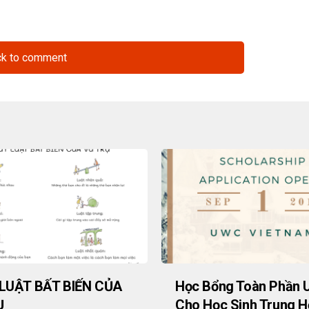
ck to comment
 LUẬT BẤT BIẾN CỦA
Học Bổng Toàn Phần
Ụ
Cho Học Sinh Trung H