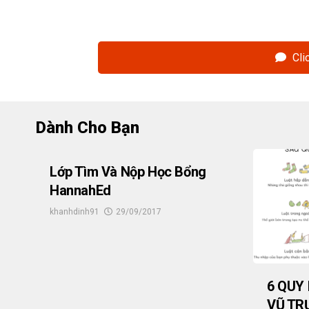
Cli
Dành Cho Bạn
Lớp Tìm Và Nộp Học Bổng
HannahEd
khanhdinh91
29/09/2017
6 QUY
VŨ TR