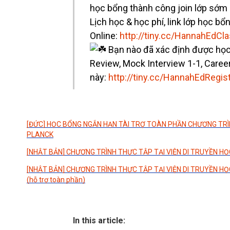
học bổng thành công join lớp sớm 
Lịch học & học phí, link lớp học b
Online:
http://tiny.cc/HannahEdCl
Bạn nào đã xác định được học 
Review, Mock Interview 1-1, Caree
này:
http://tiny.cc/HannahEdRegis
[ĐỨC] HỌC BỔNG NGẮN HẠN TÀI TRỢ TOÀN PHẦN CHƯƠNG TR
PLANCK
[NHẬT BẢN] CHƯƠNG TRÌNH THỰC TẬP TẠI VIỆN DI TRUYỀN HỌ
[NHẬT BẢN] CHƯƠNG TRÌNH THỰC TẬP TẠI VIỆN DI TRUYỀN HỌ
(hỗ trợ toàn phần)
In this article: