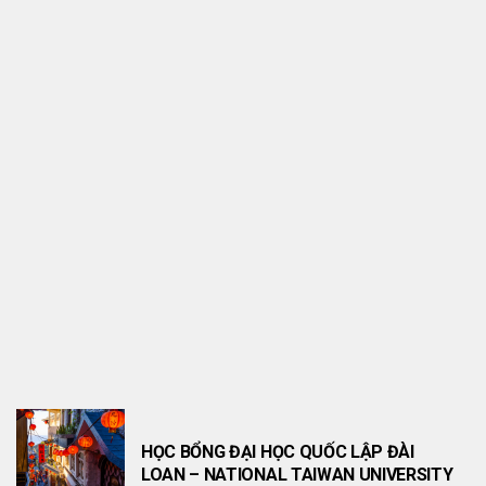
THÔNG TIN HỌC BỔNG
HỌC BỔNG THẠC SĨ TÀI CHÍNH (FINANCE)
HỌC BỔNG ĐẠI HỌC QUỐC LẬP ĐÀI
LOAN – NATIONAL TAIWAN UNIVERSITY