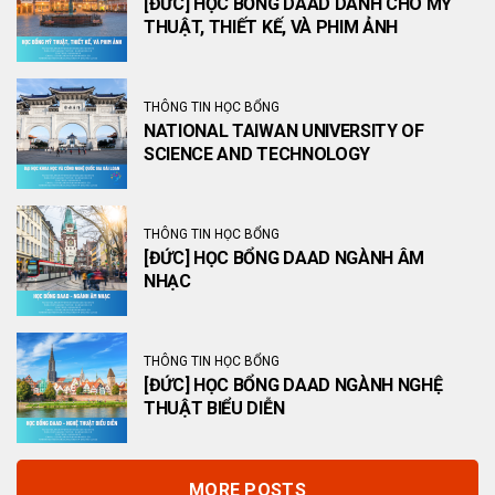
[ĐỨC] HỌC BỔNG DAAD DÀNH CHO MỸ
THUẬT, THIẾT KẾ, VÀ PHIM ẢNH
THÔNG TIN HỌC BỔNG
NATIONAL TAIWAN UNIVERSITY OF
SCIENCE AND TECHNOLOGY
THÔNG TIN HỌC BỔNG
[ĐỨC] HỌC BỔNG DAAD NGÀNH ÂM
NHẠC
THÔNG TIN HỌC BỔNG
[ĐỨC] HỌC BỔNG DAAD NGÀNH NGHỆ
THUẬT BIỂU DIỄN
MORE POSTS