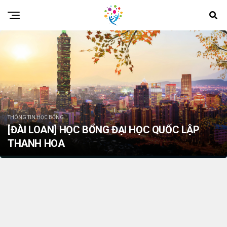
THÔNG TIN HỌC BỔNG
[ĐÀI LOAN] HỌC BỔNG ĐẠI HỌC QUỐC LẬP
THANH HOA