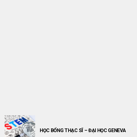
KINH NGHIỆM
Học Bổng Chính Phủ New Zealand Manaaki
2026
HỌC BỔNG THẠC SĨ – ĐẠI HỌC GENEVA