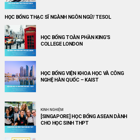
HỌC BỔNG THẠC SĨ NGÀNH NGÔN NGỮ/ TESOL
HỌC BỔNG TOÀN PHẦN KING’S
COLLEGE LONDON
HỌC BỔNG VIỆN KHOA HỌC VÀ CÔNG
NGHỆ HÀN QUỐC – KAIST
KINH NGHIỆM
[SINGAPORE] HỌC BỔNG ASEAN DÀNH
CHO HỌC SINH THPT