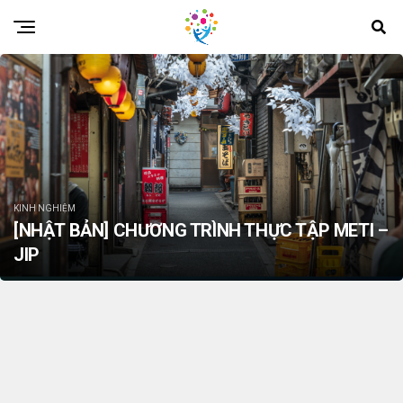
KINH NGHIỆM
[NHẬT BẢN] CHƯƠNG TRÌNH THỰC TẬP METI –
JIP