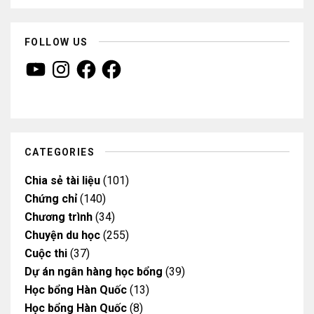
FOLLOW US
Y
I
F
F
o
n
a
a
u
s
c
c
T
t
e
e
u
a
b
b
b
g
o
o
e
r
o
o
a
k
k
m
CATEGORIES
Chia sẻ tài liệu
(101)
Chứng chỉ
(140)
Chương trình
(34)
Chuyện du học
(255)
Cuộc thi
(37)
Dự án ngân hàng học bổng
(39)
Học bổng Hàn Quốc
(13)
Học bổng Hàn Quốc
(8)