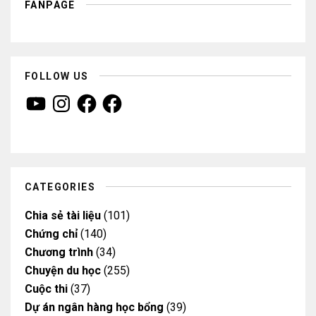
FANPAGE
FOLLOW US
Y
I
F
F
o
n
a
a
u
s
c
c
T
t
e
e
u
a
b
b
b
g
o
o
e
r
o
o
a
k
k
m
CATEGORIES
Chia sẻ tài liệu
(101)
Chứng chỉ
(140)
Chương trình
(34)
Chuyện du học
(255)
Cuộc thi
(37)
Dự án ngân hàng học bổng
(39)