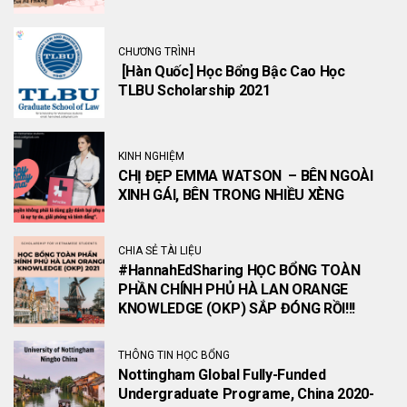
CHƯƠNG TRÌNH
[Hàn Quốc] Học Bổng Bậc Cao Học
TLBU Scholarship 2021
KINH NGHIỆM
CHỊ ĐẸP EMMA WATSON – BÊN NGOÀI
XINH GÁI, BÊN TRONG NHIỀU XÈNG
CHIA SẺ TÀI LIỆU
#HannahEdSharing HỌC BỔNG TOÀN
PHẦN CHÍNH PHỦ HÀ LAN ORANGE
KNOWLEDGE (OKP) SẮP ĐÓNG RỒI!!!
THÔNG TIN HỌC BỔNG
Nottingham Global Fully-Funded
Undergraduate Programe, China 2020-