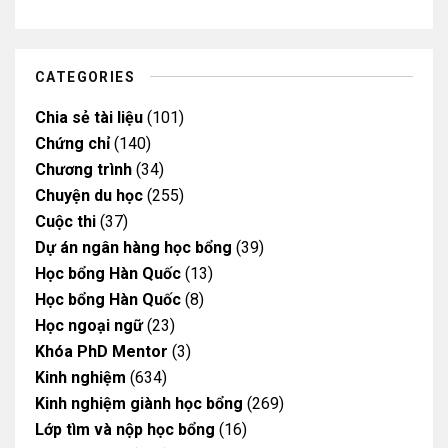
u
a
b
b
b
g
o
o
e
r
o
o
a
k
k
m
CATEGORIES
Chia sẻ tài liệu
(101)
Chứng chỉ
(140)
Chương trình
(34)
Chuyện du học
(255)
Cuộc thi
(37)
Dự án ngân hàng học bổng
(39)
Học bổng Hàn Quốc
(13)
Học bổng Hàn Quốc
(8)
Học ngoại ngữ
(23)
Khóa PhD Mentor
(3)
Kinh nghiệm
(634)
Kinh nghiệm giành học bổng
(269)
Lớp tìm và nộp học bổng
(16)