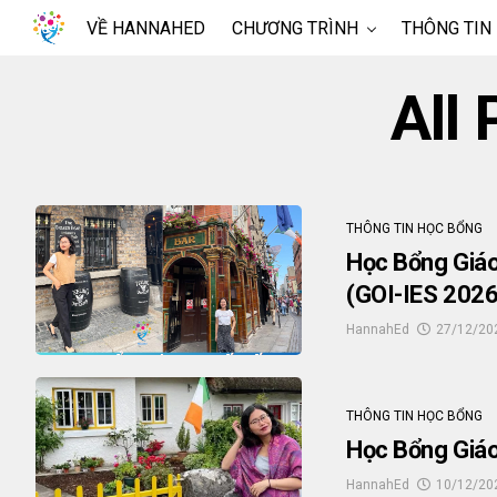
VỀ HANNAHED
CHƯƠNG TRÌNH
THÔNG TIN
All
THÔNG TIN HỌC BỔNG
Học Bổng Giáo
(GOI-IES 2026
HannahEd
27/12/20
THÔNG TIN HỌC BỔNG
Học Bổng Giáo
HannahEd
10/12/20