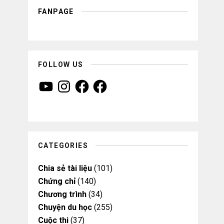
FANPAGE
FOLLOW US
Y
I
F
F
o
n
a
a
u
s
c
c
T
t
e
e
u
a
b
b
b
g
o
o
e
r
o
o
a
k
k
m
CATEGORIES
Chia sẻ tài liệu
(101)
Chứng chỉ
(140)
Chương trình
(34)
Chuyện du học
(255)
Cuộc thi
(37)