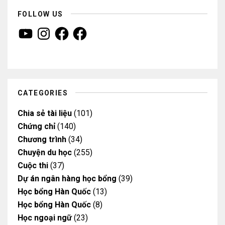
FOLLOW US
Y
I
F
F
o
n
a
a
u
s
c
c
T
t
e
e
u
a
b
b
b
g
o
o
e
r
o
o
a
k
k
m
CATEGORIES
Chia sẻ tài liệu
(101)
Chứng chỉ
(140)
Chương trình
(34)
Chuyện du học
(255)
Cuộc thi
(37)
Dự án ngân hàng học bổng
(39)
Học bổng Hàn Quốc
(13)
Học bổng Hàn Quốc
(8)
Học ngoại ngữ
(23)