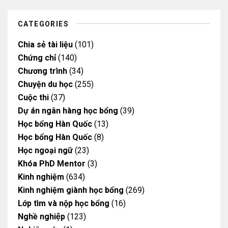
e
r
o
o
a
k
k
m
CATEGORIES
Chia sẻ tài liệu
(101)
Chứng chỉ
(140)
Chương trình
(34)
Chuyện du học
(255)
Cuộc thi
(37)
Dự án ngân hàng học bổng
(39)
Học bổng Hàn Quốc
(13)
Học bổng Hàn Quốc
(8)
Học ngoại ngữ
(23)
Khóa PhD Mentor
(3)
Kinh nghiệm
(634)
Kinh nghiệm giành học bổng
(269)
Lớp tìm và nộp học bổng
(16)
Nghề nghiệp
(123)