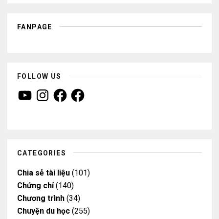
FANPAGE
FOLLOW US
Y
I
F
F
o
n
a
a
u
s
c
c
T
t
e
e
u
a
b
b
b
g
o
o
e
r
o
o
a
k
k
m
CATEGORIES
Chia sẻ tài liệu
(101)
Chứng chỉ
(140)
Chương trình
(34)
Chuyện du học
(255)