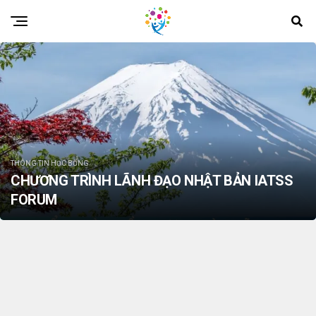
THÔNG TIN HỌC BỔNG
CHƯƠNG TRÌNH LÃNH ĐẠO NHẬT BẢN IATSS
FORUM