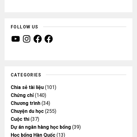
FOLLOW US
Y
I
F
F
o
n
a
a
u
s
c
c
T
t
e
e
u
a
b
b
b
g
o
o
e
r
o
o
a
k
k
m
CATEGORIES
Chia sẻ tài liệu
(101)
Chứng chỉ
(140)
Chương trình
(34)
Chuyện du học
(255)
Cuộc thi
(37)
Dự án ngân hàng học bổng
(39)
Học bổng Hàn Quốc
(13)