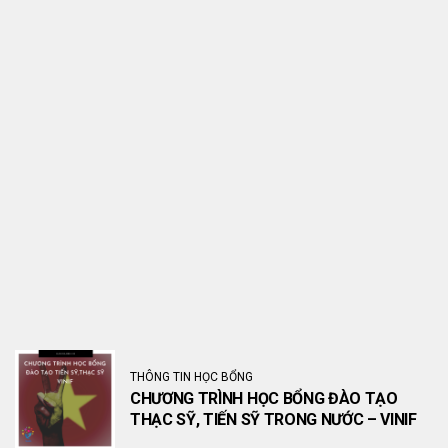
THÔNG TIN HỌC BỔNG
CHƯƠNG TRÌNH HỌC BỔNG ĐÀO TẠO
THẠC SỸ, TIẾN SỸ TRONG NƯỚC – VINIF