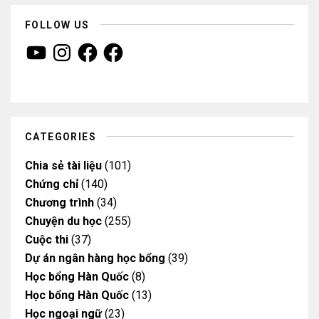
FOLLOW US
Y
I
F
F
o
n
a
a
u
s
c
c
T
t
e
e
u
a
b
b
b
g
o
o
e
r
o
o
a
k
k
m
CATEGORIES
Chia sẻ tài liệu
(101)
Chứng chỉ
(140)
Chương trình
(34)
Chuyện du học
(255)
Cuộc thi
(37)
Dự án ngân hàng học bổng
(39)
Học bổng Hàn Quốc
(8)
Học bổng Hàn Quốc
(13)
Học ngoại ngữ
(23)