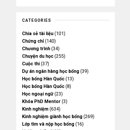
u
a
b
b
b
g
o
o
e
r
o
o
a
k
k
m
CATEGORIES
Chia sẻ tài liệu
(101)
Chứng chỉ
(140)
Chương trình
(34)
Chuyện du học
(255)
Cuộc thi
(37)
Dự án ngân hàng học bổng
(39)
Học bổng Hàn Quốc
(13)
Học bổng Hàn Quốc
(8)
Học ngoại ngữ
(23)
Khóa PhD Mentor
(3)
Kinh nghiệm
(634)
Kinh nghiệm giành học bổng
(269)
Lớp tìm và nộp học bổng
(16)