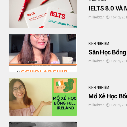
IELTS 8.0 V
millieltr27
16/12/20
KINH NGHIỆM
Săn Học Bổng 
millieltr27
12/12/20
KINH NGHIỆM
Mổ Xẻ Học Bổ
millieltr27
12/12/20