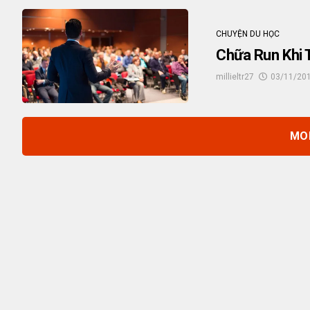
CHUYỆN DU HỌC
Chữa Run Khi 
millieltr27
03/11/20
MO