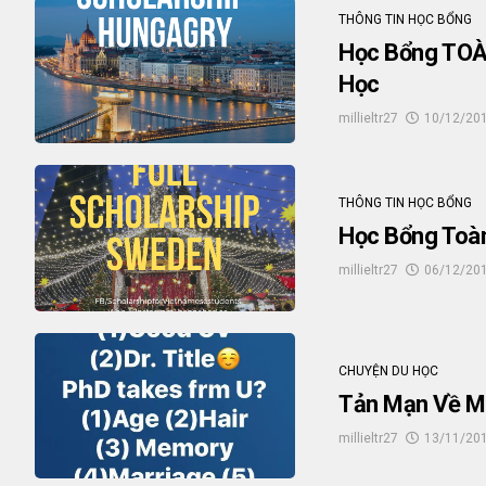
THÔNG TIN HỌC BỔNG
Học Bổng TO
Học
millieltr27
10/12/20
THÔNG TIN HỌC BỔNG
Học Bổng Toàn
millieltr27
06/12/20
CHUYỆN DU HỌC
Tản Mạn Về M
millieltr27
13/11/20