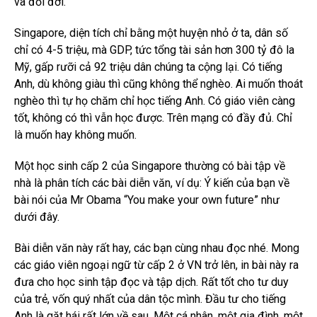
và đổi đời.
Singapore, diện tích chỉ bằng một huyện nhỏ ở ta, dân số
chỉ có 4-5 triệu, mà GDP, tức tổng tài sản hơn 300 tỷ đô la
Mỹ, gấp rưỡi cả 92 triệu dân chúng ta cộng lại. Có tiếng
Anh, dù không giàu thì cũng không thể nghèo. Ai muốn thoát
nghèo thì tự họ chăm chỉ học tiếng Anh. Có giáo viên càng
tốt, không có thì vẫn học được. Trên mạng có đầy đủ. Chỉ
là muốn hay không muốn.
Một học sinh cấp 2 của Singapore thường có bài tập về
nhà là phân tích các bài diễn văn, ví dụ: Ý kiến của bạn về
bài nói của Mr Obama “You make your own future” như
dưới đây.
Bài diễn văn này rất hay, các bạn cùng nhau đọc nhé. Mong
các giáo viên ngoại ngữ từ cấp 2 ở VN trở lên, in bài này ra
đưa cho học sinh tập đọc và tập dịch. Rất tốt cho tư duy
của trẻ, vốn quý nhất của dân tộc mình. Đầu tư cho tiếng
Anh là gặt hái rất lớn về sau. Một cá nhân, một gia đình, một