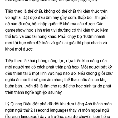
Tiếp theo là thể chất, không có thể chất thì kiến thức trên
vô nghĩa. Dặt dẹo đau ốm hay gầy còm, thấp bé….thì giỏi
cỡ nào đi nữa, hội nhập quốc tế khó mà sâu được. Các
gameshow học sinh trên tivi thường có thi kiến thức kèm
thể lực, và các tài năng khác. Phải chạy bộ 100m nhanh
mới tới bục cầm đề toán và giải, ai giỏi thì phải nhanh và
khoẻ mới được.
Tiếp theo là khai phóng năng lực, dựa trên khả năng của
mỗi người mà có cách phát triển phù hợp. Một người bất kỳ
đều thiên tài ở một lĩnh vực hẹp nào đó. Nếu không giỏi chữ
nghĩa ăn nói thì sẽ giỏi âm nhạc, thể thao, nấu ăn, cơ khí,
buôn bán,….vấn đề là tìm cho ra để cho học sinh tự do phát
triển thành nghề nghiệp sau này.
Lý Quang Diệu đột phá dữ dội khi đưa tiếng Anh thành môn
ngôn ngữ thứ 2 (second language) thay vì môn ngoại ngữ
(foreign language) dạy ở trường, sau đó chuyển luôn tiếng