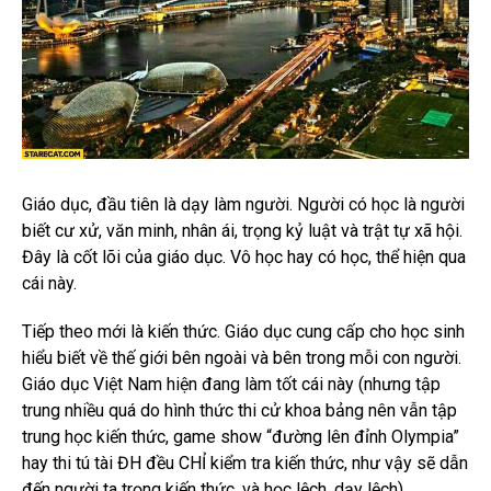
Giáo dục, đầu tiên là dạy làm người. Người có học là người
biết cư xử, văn minh, nhân ái, trọng kỷ luật và trật tự xã hội.
Đây là cốt lõi của giáo dục. Vô học hay có học, thể hiện qua
cái này.
Tiếp theo mới là kiến thức. Giáo dục cung cấp cho học sinh
hiểu biết về thế giới bên ngoài và bên trong mỗi con người.
Giáo dục Việt Nam hiện đang làm tốt cái này (nhưng tập
trung nhiều quá do hình thức thi cử khoa bảng nên vẫn tập
trung học kiến thức, game show “đường lên đỉnh Olympia”
hay thi tú tài ĐH đều CHỈ kiểm tra kiến thức, như vậy sẽ dẫn
đến người ta trọng kiến thức, và học lệch, dạy lệch).