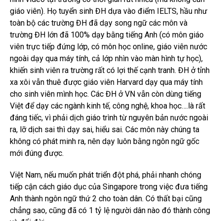
giáo viên). Họ tuyển sinh ĐH dựa vào điểm IELTS, hầu như
toàn bộ các trường ĐH đã dạy song ngữ các môn và
trường ĐH lớn đã 100% dạy bằng tiếng Anh (có môn giáo
viên trực tiếp đứng lớp, có môn học online, giáo viên nước
ngoài dạy qua máy tính, cả lớp nhìn vào màn hình tự học),
khiến sinh viên ra trường rất có lợi thế cạnh tranh. ĐH ở tỉnh
xa xôi vẫn thuê được giáo viên Harvard dạy qua máy tính
cho sinh viên mình học. Các ĐH ở VN vẫn còn dùng tiếng
Việt để dạy các ngành kinh tế, công nghệ, khoa học….là rất
đáng tiếc, vì phải dịch giáo trình từ nguyên bản nước ngoài
ra, lỡ dịch sai thì dạy sai, hiểu sai. Các môn này chúng ta
không có phát minh ra, nên dạy luôn bằng ngôn ngữ gốc
mới đúng được.
Việt Nam, nếu muốn phát triển đột phá, phải nhanh chóng
tiếp cận cách giáo dục của Singapore trong việc đưa tiếng
Anh thành ngôn ngữ thứ 2 cho toàn dân. Có thất bại cũng
chẳng sao, cũng đã có 1 tỷ lệ người dân nào đó thành công