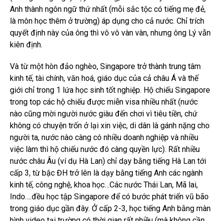
Anh thành ngôn ngữ thứ nhất (mỗi sắc tộc có tiếng mẹ đẻ,
là môn học thêm ở trường) áp dụng cho cả nước. Chỉ trích
quyết định này của ông thì vô vô vàn vàn, nhưng ông Lý vẫn
kiên định.
Và từ một hòn đảo nghèo, Singapore trở thành trung tâm
kinh tế, tài chính, văn hoá, giáo dục của cả châu Á và thế
giới chỉ trong 1 lứa học sinh tốt nghiệp. Hộ chiếu Singapore
trong top các hộ chiếu được miễn visa nhiều nhất (nước
nào cũng mời người nước giàu đến chơi vì tiêu tiền, chứ
không có chuyện trốn ở lại xin việc, di dân là gánh nặng cho
người ta, nước nào càng có nhiều doanh nghiệp và nhiều
việc làm thì hộ chiếu nước đó càng quyền lực). Rất nhiều
nước châu Âu (ví dụ Hà Lan) chỉ dạy bằng tiếng Hà Lan tới
cấp 3, từ bậc ĐH trở lên là dạy bằng tiếng Anh các ngành
kinh tế, công nghệ, khoa học…Các nước Thái Lan, Mã lai,
Indo….đều học tập Singapore để có bước phát triển vũ bão
trong giáo dục gần đây. Ở cấp 2-3, học tiếng Anh bằng màn
hình video tại trường có thời gian rất nhiều (mà không cần