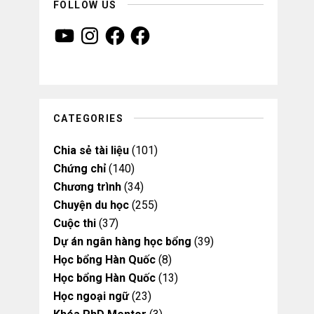
FOLLOW US
Y
I
F
F
o
n
a
a
u
s
c
c
T
t
e
e
u
a
b
b
b
g
o
o
e
r
o
o
a
k
k
m
CATEGORIES
Chia sẻ tài liệu
(101)
Chứng chỉ
(140)
Chương trình
(34)
Chuyện du học
(255)
Cuộc thi
(37)
Dự án ngân hàng học bổng
(39)
Học bổng Hàn Quốc
(8)
Học bổng Hàn Quốc
(13)
Học ngoại ngữ
(23)