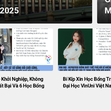
 2025
M
Khởi Nghiệp, Không
Bí Kíp Xin Học Bổng T
ất Bại Và 6 Học Bổng
Đại Học VinUni Việt N