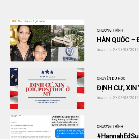
CHƯƠNG TRÌNH
HÀN QUỐC – 
hoadinh
18/08/2019
CHUYỆN DU HỌC
ĐỊNH CƯ, XIN
hoadinh
08/08/2019
CHƯƠNG TRÌNH
#HannahEdSuc