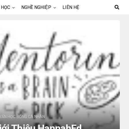
 HỌC
NGHỀ NGHIỆP
LIÊN HỆ
VẤN HỌC BỔNG CÁ NHÂN
iới Thiệu HannahEd