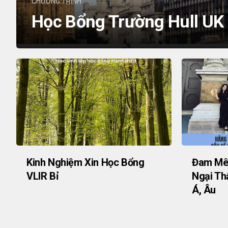
CHƯƠNG TRÌNH
Học Bổng Trường Hull UK
Kinh Nghiệm Xin Học Bổng
Đam Mê 
VLIR Bỉ
Ngại Th
Á, Âu