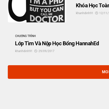
Khóa Học Toàn
khanhdinh91
12/11/
CHƯƠNG TRÌNH
Lớp Tìm Và Nộp Học Bổng HannahEd
khanhdinh91
29/09/2017
MO