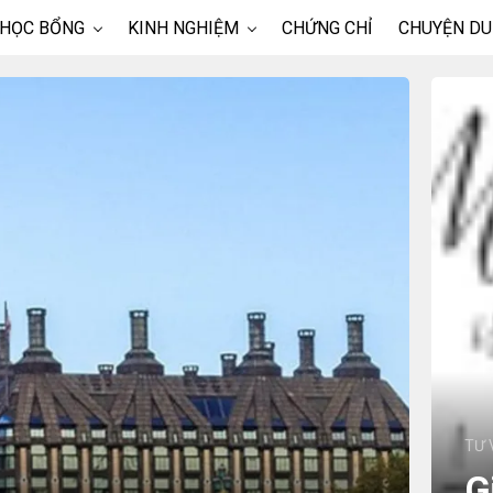
 HỌC BỔNG
KINH NGHIỆM
CHỨNG CHỈ
CHUYỆN DU
TƯ 
G