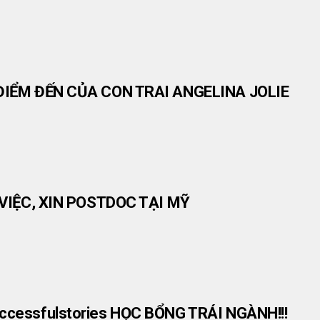
ĐIỂM ĐẾN CỦA CON TRAI ANGELINA JOLIE
 VIỆC, XIN POSTDOC TẠI MỸ
cessfulstories HỌC BỔNG TRÁI NGÀNH!!!