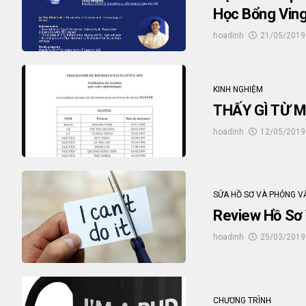
Học Bổng Ving
hoadinh
21/05/2019
KINH NGHIỆM
THẤY GÌ TỪ 
hoadinh
12/05/2019
SỬA HỒ SƠ VÀ PHỎNG V
Review Hồ Sơ
hoadinh
25/03/2019
CHƯƠNG TRÌNH