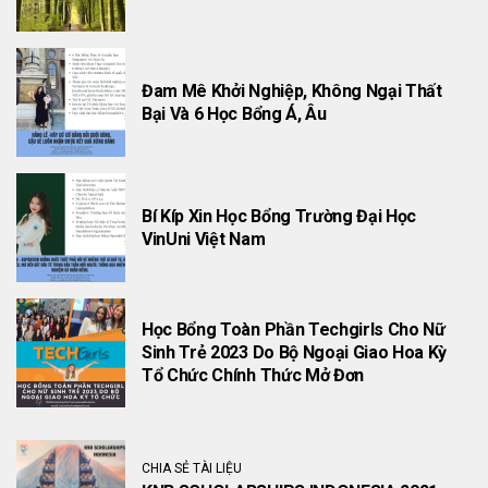
Đam Mê Khởi Nghiệp, Không Ngại Thất
Bại Và 6 Học Bổng Á, Âu
Bí Kíp Xin Học Bổng Trường Đại Học
VinUni Việt Nam
Học Bổng Toàn Phần Techgirls Cho Nữ
Sinh Trẻ 2023 Do Bộ Ngoại Giao Hoa Kỳ
Tổ Chức Chính Thức Mở Đơn
CHIA SẺ TÀI LIỆU