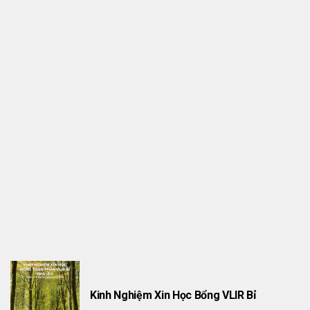
TƯ VẤN HỌC BỔNG CÁ NHÂN
Giới Thiệu HannahEd Mentor 1on1 Program
Kinh Nghiệm Xin Học Bổng VLIR Bỉ