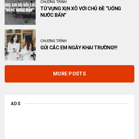
CHƯƠNG TRÌNH
TỪ VỰNG XỊN XÒ VỚI CHỦ ĐỀ “UỐNG
NƯỚC BẨN”
CHƯƠNG TRÌNH
GỬI CÁC EM NGÀY KHAI TRƯỜNG!!!
MORE POSTS
ADS