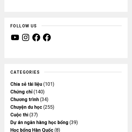
FOLLOW US
Y
I
F
F
o
n
a
a
u
s
c
c
T
t
e
e
u
a
b
b
b
g
o
o
e
r
o
o
a
k
k
m
CATEGORIES
Chia sẻ tài liệu
(101)
Chứng chỉ
(140)
Chương trình
(34)
Chuyện du học
(255)
Cuộc thi
(37)
Dự án ngân hàng học bổng
(39)
Học bổng Hàn Quốc
(8)