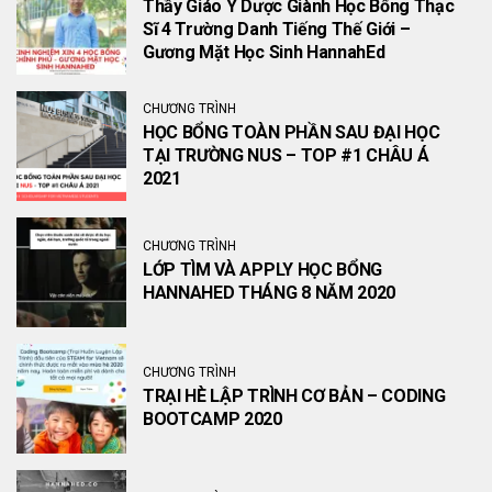
Thầy Giáo Y Dược Giành Học Bổng Thạc
Sĩ 4 Trường Danh Tiếng Thế Giới –
Gương Mặt Học Sinh HannahEd
CHƯƠNG TRÌNH
HỌC BỔNG TOÀN PHẦN SAU ĐẠI HỌC
TẠI TRƯỜNG NUS – TOP #1 CHÂU Á
2021
CHƯƠNG TRÌNH
LỚP TÌM VÀ APPLY HỌC BỔNG
HANNAHED THÁNG 8 NĂM 2020
CHƯƠNG TRÌNH
TRẠI HÈ LẬP TRÌNH CƠ BẢN – CODING
BOOTCAMP 2020