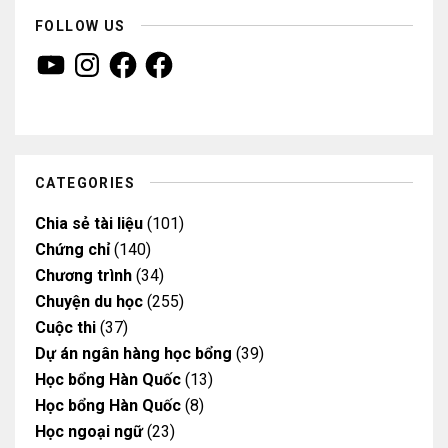
FOLLOW US
Y
I
F
F
o
n
a
a
u
s
c
c
T
t
e
e
u
a
b
b
b
g
o
o
e
r
o
o
a
k
k
m
CATEGORIES
Chia sẻ tài liệu
(101)
Chứng chỉ
(140)
Chương trình
(34)
Chuyện du học
(255)
Cuộc thi
(37)
Dự án ngân hàng học bổng
(39)
Học bổng Hàn Quốc
(13)
Học bổng Hàn Quốc
(8)
Học ngoại ngữ
(23)