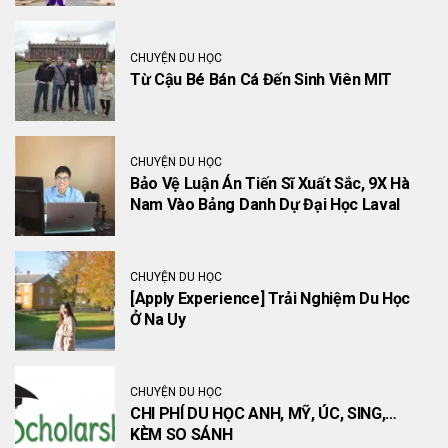
CHUYỆN DU HỌC
Từ Cậu Bé Bán Cá Đến Sinh Viên MIT
CHUYỆN DU HỌC
Bảo Vệ Luận Án Tiến Sĩ Xuất Sắc, 9X Hà
Nam Vào Bảng Danh Dự Đại Học Laval
CHUYỆN DU HỌC
[Apply Experience] Trải Nghiệm Du Học
Ở Na Uy
CHUYỆN DU HỌC
CHI PHÍ DU HỌC ANH, MỸ, ÚC, SING,…
KÈM SO SÁNH