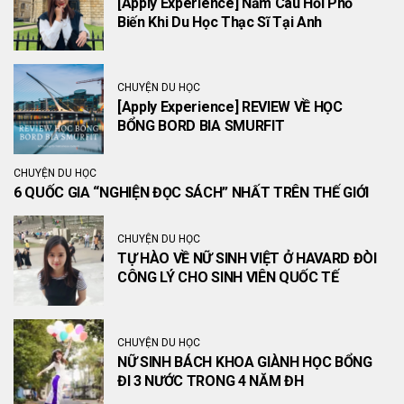
[Apply Experience] Năm Câu Hỏi Phổ
Biến Khi Du Học Thạc Sĩ Tại Anh
CHUYỆN DU HỌC
[Apply Experience] REVIEW VỀ HỌC
BỔNG BORD BIA SMURFIT
CHUYỆN DU HỌC
6 QUỐC GIA “NGHIỆN ĐỌC SÁCH” NHẤT TRÊN THẾ GIỚI
CHUYỆN DU HỌC
TỰ HÀO VỀ NỮ SINH VIỆT Ở HAVARD ĐÒI
CÔNG LÝ CHO SINH VIÊN QUỐC TẾ
CHUYỆN DU HỌC
NỮ SINH BÁCH KHOA GIÀNH HỌC BỔNG
ĐI 3 NƯỚC TRONG 4 NĂM ĐH