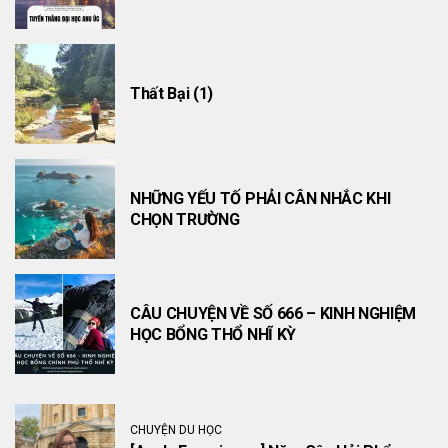
Thất Bại (1)
NHỮNG YẾU TỐ PHẢI CÂN NHẮC KHI
CHỌN TRƯỜNG
CÂU CHUYỆN VỀ SỐ 666 – KINH NGHIỆM
HỌC BỔNG THỔ NHĨ KỲ
CHUYỆN DU HỌC