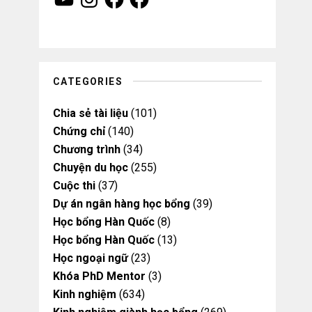
o
n
a
a
u
s
c
c
T
t
e
e
u
a
b
b
b
g
o
o
e
r
o
o
a
k
k
m
CATEGORIES
Chia sẻ tài liệu
(101)
Chứng chỉ
(140)
Chương trình
(34)
Chuyện du học
(255)
Cuộc thi
(37)
Dự án ngân hàng học bổng
(39)
Học bổng Hàn Quốc
(8)
Học bổng Hàn Quốc
(13)
Học ngoại ngữ
(23)
Khóa PhD Mentor
(3)
Kinh nghiệm
(634)