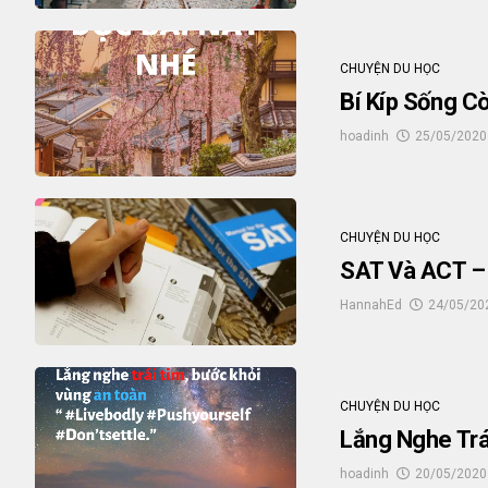
CHUYỆN DU HỌC
Bí Kíp Sống C
hoadinh
25/05/2020
CHUYỆN DU HỌC
SAT Và ACT – 
HannahEd
24/05/20
CHUYỆN DU HỌC
Lắng Nghe Trá
hoadinh
20/05/2020