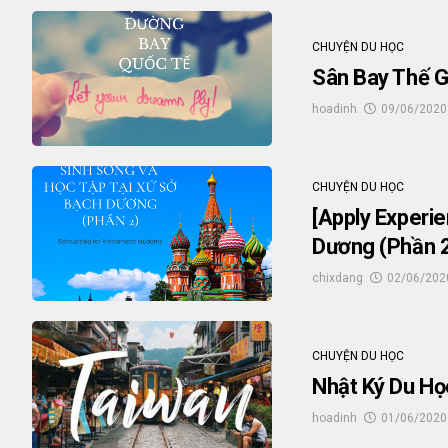
CHUYỆN DU HỌC
Sân Bay Thế G
hoadinh
09/06/2020
CHUYỆN DU HỌC
[Apply Experi
Dương (phần 
chixdang
02/06/202
CHUYỆN DU HỌC
Nhật Ký Du Họ
hoadinh
01/06/2020