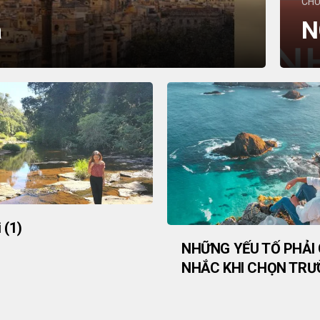
CHU
a
N
 (1)
NHỮNG YẾU TỐ PHẢI
NHẮC KHI CHỌN TR