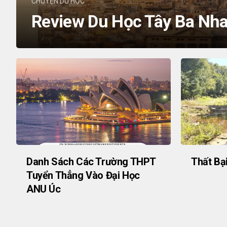
CHUYỆN DU HỌC
Review Du Học Tây Ba Nh
Danh Sách Các Trường THPT
Thất Bại
Tuyển Thẳng Vào Đại Học
ANU Úc