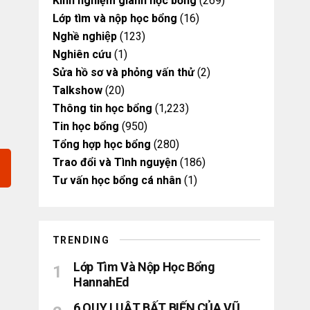
Kinh nghiệm giành học bổng
(269)
Lớp tìm và nộp học bổng
(16)
Nghề nghiệp
(123)
Nghiên cứu
(1)
Sửa hồ sơ và phỏng vấn thử
(2)
Talkshow
(20)
Thông tin học bổng
(1,223)
Tin học bổng
(950)
Tổng hợp học bổng
(280)
Trao đổi và Tình nguyện
(186)
Tư vấn học bổng cá nhân
(1)
TRENDING
Lớp Tìm Và Nộp Học Bổng
HannahEd
6 QUY LUẬT BẤT BIẾN CỦA VŨ