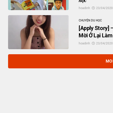
ℎ𝑜̣𝑐
hoadinh
23/04/2020
CHUYỆN DU HỌC
[Apply Story]
Mời Ở Lại Làm
hoadinh
23/04/2020
MO