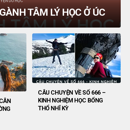
YỆN DU HỌC
GÀNH TÂM LÝ HỌC Ở ÚC
CÂU CHUYỆN VỀ SỐ 666 –
KINH NGHIỆM HỌC BỔNG
 CÂN
THỔ NHĨ KỲ
ƯỜNG