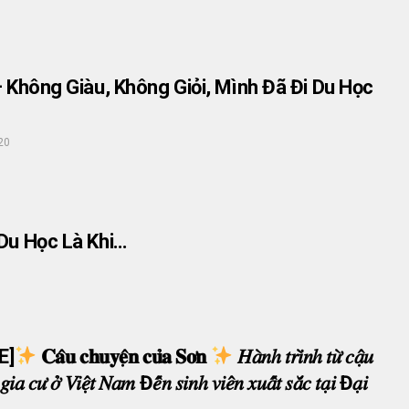
 Không Giàu, Không Giỏi, Mình Đã Đi Du Học
20
 Du Học Là Khi…
E]
𝐂𝐚̂𝐮 𝐜𝐡𝐮𝐲𝐞̣̂𝐧 𝐜𝐮̉𝐚 𝐒𝐨̛𝐧
𝐻𝑎̀𝑛ℎ 𝑡𝑟𝑖̀𝑛ℎ 𝑡𝑢̛̀ 𝑐𝑎̣̂𝑢
̂ 𝑔𝑖𝑎 𝑐𝑢̛ 𝑜̛̉ 𝑉𝑖𝑒̣̂𝑡 𝑁𝑎𝑚 Đ𝑒̂́𝑛 𝑠𝑖𝑛ℎ 𝑣𝑖𝑒̂𝑛 𝑥𝑢𝑎̂́𝑡 𝑠𝑎̆́𝑐 𝑡𝑎̣𝑖 Đ𝑎̣𝑖