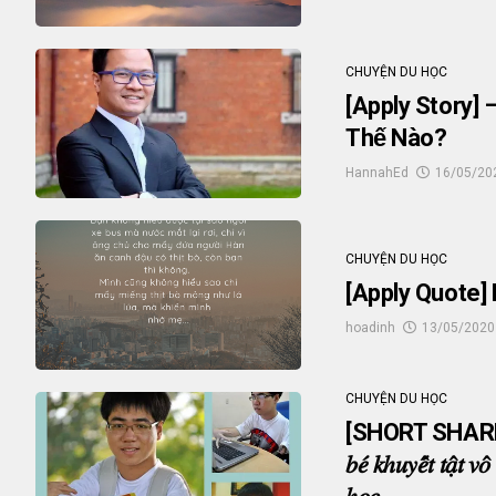
CHUYỆN DU HỌC
[Apply Story] –
Thế Nào?
HannahEd
16/05/20
CHUYỆN DU HỌC
[Apply Quote]
hoadinh
13/05/2020
CHUYỆN DU HỌC
[SHORT SHAR
𝑏𝑒́ 𝑘ℎ𝑢𝑦𝑒̂́𝑡 𝑡𝑎̣̂𝑡 𝑣𝑜