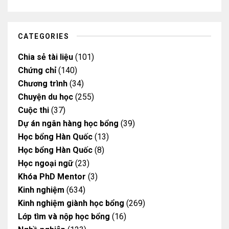
u
a
b
b
b
g
o
o
e
r
o
o
a
k
k
m
CATEGORIES
Chia sẻ tài liệu
(101)
Chứng chỉ
(140)
Chương trình
(34)
Chuyện du học
(255)
Cuộc thi
(37)
Dự án ngân hàng học bổng
(39)
Học bổng Hàn Quốc
(13)
Học bổng Hàn Quốc
(8)
Học ngoại ngữ
(23)
Khóa PhD Mentor
(3)
Kinh nghiệm
(634)
Kinh nghiệm giành học bổng
(269)
Lớp tìm và nộp học bổng
(16)