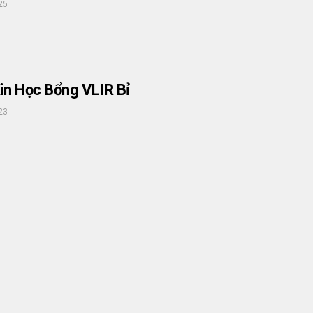
25
in Học Bổng VLIR Bỉ
23