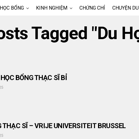
 HỌC BỔNG
KINH NGHIỆM
CHỨNG CHỈ
CHUYỆN DU
Posts Tagged "du Họ
HỌC BỔNG THẠC SĨ BỈ
25
G THẠC SĨ – VRIJE UNIVERSITEIT BRUSSEL
25