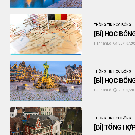
THÔNG TIN HỌC BỔNG
[BỈ] HỌC BỔN
HannahEd
30/10/20
THÔNG TIN HỌC BỔNG
[BỈ] HỌC BỔN
HannahEd
29/10/20
THÔNG TIN HỌC BỔNG
[BỈ] TỔNG HỢ