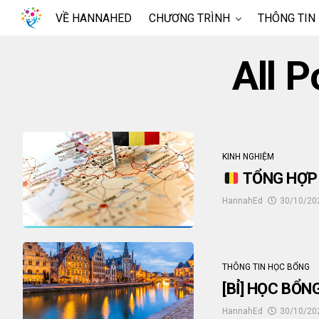
VỀ HANNAHED
CHƯƠNG TRÌNH
THÔNG TIN
All 
KINH NGHIỆM
TỔNG HỢP 
HannahEd
30/10/20
THÔNG TIN HỌC BỔNG
[BỈ] HỌC BỔN
HannahEd
30/10/20