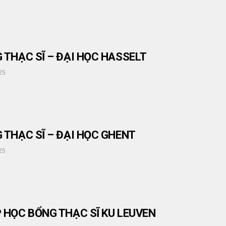
G THẠC SĨ – ĐẠI HỌC HASSELT
25
G THẠC SĨ – ĐẠI HỌC GHENT
25
P HỌC BỔNG THẠC SĨ KU LEUVEN