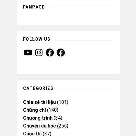
FANPAGE
FOLLOW US
Y
I
F
F
o
n
a
a
u
s
c
c
T
t
e
e
u
a
b
b
b
g
o
o
e
r
o
o
a
k
k
m
CATEGORIES
Chia sẻ tài liệu
(101)
Chứng chỉ
(140)
Chương trình
(34)
Chuyện du học
(255)
Cuộc thi
(37)