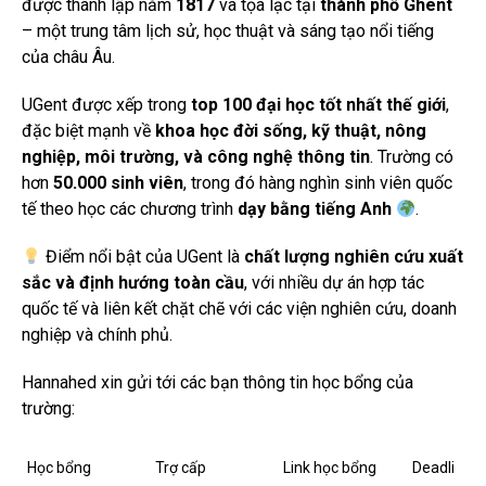
được thành lập năm
1817
và tọa lạc tại
thành phố Ghent
– một trung tâm lịch sử, học thuật và sáng tạo nổi tiếng
của châu Âu.
UGent được xếp trong
top 100 đại học tốt nhất thế giới
,
đặc biệt mạnh về
khoa học đời sống, kỹ thuật, nông
nghiệp, môi trường, và công nghệ thông tin
. Trường có
hơn
50.000 sinh viên
, trong đó hàng nghìn sinh viên quốc
tế theo học các chương trình
dạy bằng tiếng Anh
.
Điểm nổi bật của UGent là
chất lượng nghiên cứu xuất
sắc và định hướng toàn cầu
, với nhiều dự án hợp tác
quốc tế và liên kết chặt chẽ với các viện nghiên cứu, doanh
nghiệp và chính phủ.
Hannahed xin gửi tới các bạn thông tin học bổng của
trường:
Học bổng
Trợ cấp
Link học bổng
Deadli