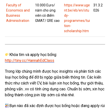
Faculty of
10.000 Euro/
https://www.uge
31.3.2
Economics and
năm cho ứng
nt.be/eb/en/stu
026
Business
viên có điểm
dy-
Administration
GMAT/ GRE cao
programmes/tui
tion-
scholarship.htm
Khóa tìm và apply học bổng:
http://tiny.cc/HannahEdClass
Trong lớp chúng mình được học insights và phân tích các
loại học bổng để đỡ bị ngộp giữa biển thông tin. Các kiến
thức như cách viết CV, bài luận xin học bổng, thư giới thiệu,
phỏng vấn…vv có tính ứng dụng cao. Chuẩn bị sớm, xin học
bổng thành công join lớp sớm cả nhà nhé.
Bạn nào đã xác định được học bổng hoặc đang apply rùi