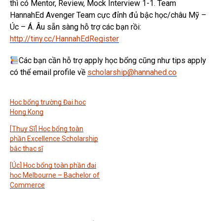
thì có Mentor, Review, Mock Interview 1-1. Team
HannahEd Avenger Team cực đỉnh đủ bậc học/châu Mỹ –
Úc – Á. Âu sẵn sàng hỗ trợ các bạn rồi:
http://tiny.cc/HannahEdRegister
Các bạn cần hỗ trợ apply học bổng cũng như tips apply
có thể email profile về
scholarship@hannahed.co
Học bổng trường Đại học
Hong Kong
[Thụy Sĩ] Học bổng toàn
phần Excellence Scholarship
bậc thạc sĩ
[Úc] Học bổng toàn phần đại
học Melbourne – Bachelor of
Commerce