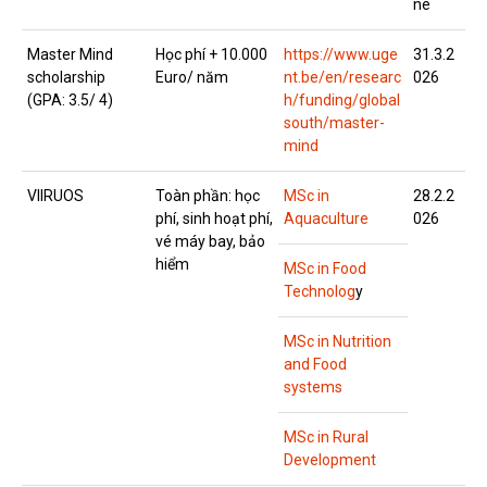
ne
Master Mind
Học phí + 10.000
https://www.uge
31.3.2
scholarship
Euro/ năm
nt.be/en/researc
026
(GPA: 3.5/ 4)
h/funding/global
south/master-
mind
VlIRUOS
Toàn phần: học
MSc in
28.2.2
phí, sinh hoạt phí,
Aquaculture
026
vé máy bay, bảo
hiểm
MSc i
n Food
Technolog
y
MSc in Nutrition
and Food
systems
MSc in Rural
Development