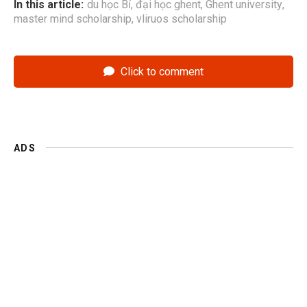
In this article:
du học Bỉ
,
đại học ghent
,
Ghent university
,
master mind scholarship
,
vliruos scholarship
Click to comment
ADS