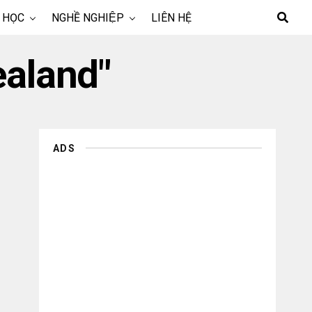
 HỌC
NGHỀ NGHIỆP
LIÊN HỆ
ealand"
ADS