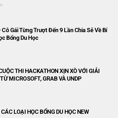
21
– Cô Gái Từng Trượt Đến 9 Lần Chia Sẻ Về Bí
ọc Bổng Du Học
] CUỘC THI HACKATHON XỊN XÒ VỚI GIẢI
TỪ MICROSOFT, GRAB VÀ UNDP
] CÁC LOẠI HỌC BỔNG DU HỌC NEW