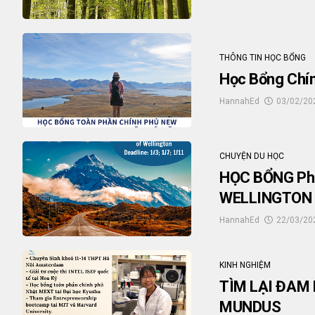
THÔNG TIN HỌC BỔNG
Học Bổng Chí
HannahEd
03/02/20
CHUYỆN DU HỌC
HỌC BỔNG PhD
WELLINGTON
HannahEd
22/03/20
KINH NGHIỆM
TÌM LẠI ĐAM
MUNDUS