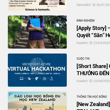
HannahEd
20/01/20
KINH NGHIỆM
[Apply Story] 
Quyết “săn” H
hoadinh
23/04/2020
CUỘC THI
[Short Share
THƯỞNG ĐẾN 
hoadinh
23/04/2020
THÔNG TIN HỌC BỔNG
[New Zealand