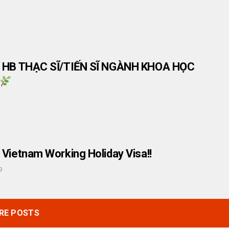
] HB THẠC SĨ/TIẾN SĨ NGÀNH KHOA HỌC
 Vietnam Working Holiday Visa!!
9
RE POSTS