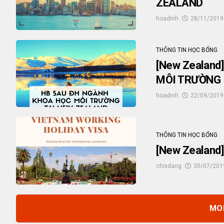
ZEALAND
hoadinh
28/11/2019
THÔNG TIN HỌC BỔNG
[New Zealand
MÔI TRƯỜNG
hoadinh
22/09/2019
THÔNG TIN HỌC BỔNG
[New Zealand]
chixdang
30/07/201
MO