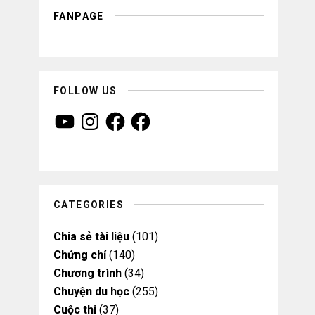
FANPAGE
FOLLOW US
Y
I
F
F
o
n
a
a
u
s
c
c
T
t
e
e
u
a
b
b
b
g
o
o
e
r
o
o
a
k
k
m
CATEGORIES
Chia sẻ tài liệu
(101)
Chứng chỉ
(140)
Chương trình
(34)
Chuyện du học
(255)
Cuộc thi
(37)