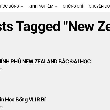
 HỌC BỔNG
KINH NGHIỆM
CHỨNG CHỈ
CHUYỆN DU
sts Tagged "New Z
ÍNH PHỦ NEW ZEALAND BẬC ĐẠI HỌC
25
in Học Bổng VLIR Bỉ
23