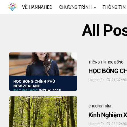
VỀ HANNAHED
CHƯƠNG TRÌNH
THÔNG TIN
All Po
THÔNG TIN HỌC BỔNG
HỌC BỔNG CH
HannahEd
01/07/20
CHƯƠNG TRÌNH
Kinh Nghiệm X
HannahEd
02/12/20