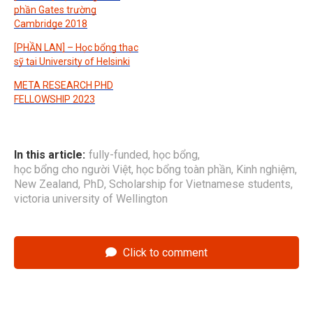
phần Gates trường
Cambridge 2018
[PHẦN LAN] – Học bổng thạc
sỹ tại University of Helsinki
META RESEARCH PHD
FELLOWSHIP 2023
In this article:
fully-funded
,
học bổng
,
học bổng cho người Việt
,
học bổng toàn phần
,
Kinh nghiệm
,
New Zealand
,
PhD
,
Scholarship for Vietnamese students
,
victoria university of Wellington
Click to comment