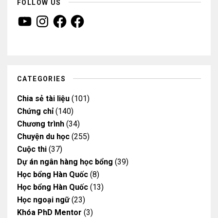
FOLLOW US
Y
I
F
F
o
n
a
a
u
s
c
c
T
t
e
e
u
a
b
b
b
g
o
o
e
r
o
o
a
k
k
m
CATEGORIES
Chia sẻ tài liệu
(101)
Chứng chỉ
(140)
Chương trình
(34)
Chuyện du học
(255)
Cuộc thi
(37)
Dự án ngân hàng học bổng
(39)
Học bổng Hàn Quốc
(8)
Học bổng Hàn Quốc
(13)
Học ngoại ngữ
(23)
Khóa PhD Mentor
(3)