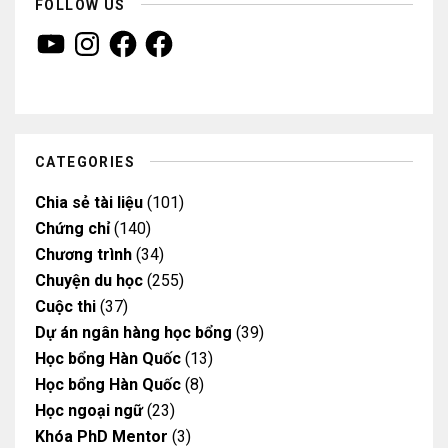
FOLLOW US
Y
I
F
F
o
n
a
a
u
s
c
c
T
t
e
e
u
a
b
b
b
g
o
o
e
r
o
o
a
k
k
m
CATEGORIES
Chia sẻ tài liệu
(101)
Chứng chỉ
(140)
Chương trình
(34)
Chuyện du học
(255)
Cuộc thi
(37)
Dự án ngân hàng học bổng
(39)
Học bổng Hàn Quốc
(13)
Học bổng Hàn Quốc
(8)
Học ngoại ngữ
(23)
Khóa PhD Mentor
(3)