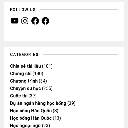
FOLLOW US
Y
I
F
F
o
n
a
a
u
s
c
c
T
t
e
e
u
a
b
b
b
g
o
o
e
r
o
o
a
k
k
m
CATEGORIES
Chia sẻ tài liệu
(101)
Chứng chỉ
(140)
Chương trình
(34)
Chuyện du học
(255)
Cuộc thi
(37)
Dự án ngân hàng học bổng
(39)
Học bổng Hàn Quốc
(8)
Học bổng Hàn Quốc
(13)
Học ngoại ngữ
(23)