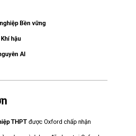
 nghiệp Bền vững
 Khí hậu
nguyên AI
ơn
hiệp THPT
được Oxford chấp nhận