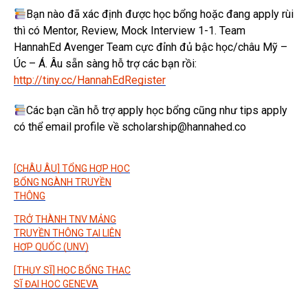
Bạn nào đã xác định được học bổng hoặc đang apply rùi
thì có Mentor, Review, Mock Interview 1-1. Team
HannahEd Avenger Team cực đỉnh đủ bậc học/châu Mỹ –
Úc – Á. Âu sẵn sàng hỗ trợ các bạn rồi:
http://tiny.cc/HannahEdRegister
Các bạn cần hỗ trợ apply học bổng cũng như tips apply
có thể email profile về scholarship@hannahed.co
[CHÂU ÂU] TỔNG HỢP HỌC
BỔNG NGÀNH TRUYỀN
THÔNG
TRỞ THÀNH TNV MẢNG
TRUYỀN THÔNG TẠI LIÊN
HỢP QUỐC (UNV)
[THỤY SĨ] HỌC BỔNG THẠC
SĨ ĐẠI HỌC GENEVA