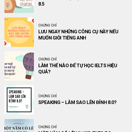
8.5
CHỨNG CHỈ
LƯU NGAY NHỮNG CÔNG CỤ NÀY NẾU
MUỐN GIỎI TIẾNG ANH
CHỨNG CHỈ
LÀM THẾ NÀO ĐỂ TỰ HỌC IELTS HIỆU
QUẢ?
CHỨNG CHỈ
SPEAKING – LÀM SAO LÊN ĐỈNH 8.0?
CHỨNG CHỈ