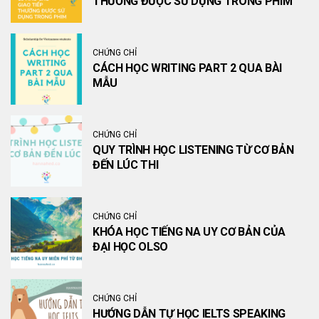
THƯỜNG ĐƯỢC SỬ DỤNG TRONG PHIM
CHỨNG CHỈ
CÁCH HỌC WRITING PART 2 QUA BÀI
MẪU
CHỨNG CHỈ
QUY TRÌNH HỌC LISTENING TỪ CƠ BẢN
ĐẾN LÚC THI
CHỨNG CHỈ
KHÓA HỌC TIẾNG NA UY CƠ BẢN CỦA
ĐẠI HỌC OLSO
CHỨNG CHỈ
HƯỚNG DẪN TỰ HỌC IELTS SPEAKING