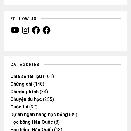
FOLLOW US
Y
I
F
F
o
n
a
a
u
s
c
c
T
t
e
e
u
a
b
b
b
g
o
o
e
r
o
o
a
k
k
m
CATEGORIES
Chia sẻ tài liệu
(101)
Chứng chỉ
(140)
Chương trình
(34)
Chuyện du học
(255)
Cuộc thi
(37)
Dự án ngân hàng học bổng
(39)
Học bổng Hàn Quốc
(8)
Học bổng Hàn Quốc
(13)