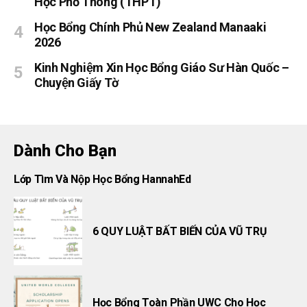
Học Phổ Thông (THPT)
Học Bổng Chính Phủ New Zealand Manaaki
2026
Kinh Nghiệm Xin Học Bổng Giáo Sư Hàn Quốc –
Chuyện Giấy Tờ
Dành Cho Bạn
Lớp Tìm Và Nộp Học Bổng HannahEd
6 QUY LUẬT BẤT BIẾN CỦA VŨ TRỤ
Học Bổng Toàn Phần UWC Cho Học