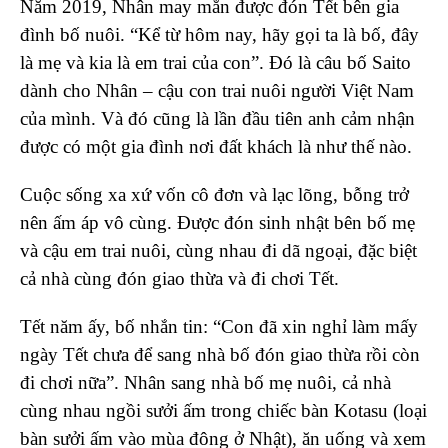
Năm 2019, Nhân may mắn được đón Tết bên gia
đình bố nuôi. “Kể từ hôm nay, hãy gọi ta là bố, đây
là mẹ và kia là em trai của con”. Đó là câu bố Saito
dành cho Nhân – cậu con trai nuôi người Việt Nam
của mình. Và đó cũng là lần đầu tiên anh cảm nhận
được có một gia đình nơi đất khách là như thế nào.
Cuộc sống xa xứ vốn cô đơn và lạc lõng, bỗng trở
nên ấm áp vô cùng. Được đón sinh nhật bên bố mẹ
và cậu em trai nuôi, cùng nhau đi dã ngoại, đặc biệt
cả nhà cùng đón giao thừa và đi chơi Tết.
Tết năm ấy, bố nhắn tin: “Con đã xin nghỉ làm mấy
ngày Tết chưa để sang nhà bố đón giao thừa rồi còn
đi chơi nữa”. Nhân sang nhà bố mẹ nuôi, cả nhà
cùng nhau ngồi sưởi ấm trong chiếc bàn Kotasu (loại
bàn sưởi ấm vào mùa đông ở Nhật), ăn uống và xem