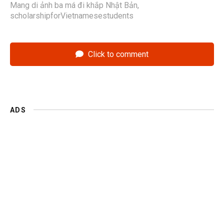
Mang di ảnh ba má đi khắp Nhật Bản
,
scholarshipforVietnamesestudents
Click to comment
ADS