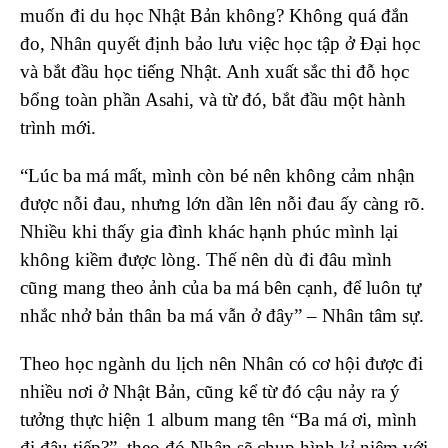
muốn đi du học Nhật Bản không? Không quá đắn
đo, Nhân quyết định bảo lưu việc học tập ở Đại học
và bắt đầu học tiếng Nhật. Anh xuất sắc thi đỗ học
bổng toàn phần Asahi, và từ đó, bắt đầu một hành
trình mới.
“Lúc ba má mất, mình còn bé nên không cảm nhận
được nỗi đau, nhưng lớn dần lên nỗi đau ấy càng rõ.
Nhiều khi thấy gia đình khác hạnh phúc mình lại
không kiềm được lòng. Thế nên dù đi đâu mình
cũng mang theo ảnh của ba má bên cạnh, để luôn tự
nhắc nhở bản thân ba má vẫn ở đây” – Nhân tâm sự.
Theo học ngành du lịch nên Nhân có cơ hội được đi
nhiều nơi ở Nhật Bản, cũng kể từ đó cậu nảy ra ý
tưởng thực hiện 1 album mang tên “Ba má ơi, mình
đi đâu tiếp?”, theo đó Nhân sẽ chụp hình kỉ niệm với