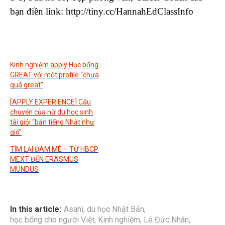
bạn điền link: http://tiny.cc/HannahEdClassInfo
Kinh nghiệm apply Học bổng
GREAT với một profile “chưa
quá great”
[APPLY EXPERIENCE] Câu
chuyện của nữ du học sinh
tài giỏi “bắn tiếng Nhật như
gió”
TÌM LẠI ĐAM MÊ – TỪ HBCP
MEXT ĐẾN ERASMUS
MUNDUS
In this article:
Asahi
,
du học Nhật Bản
,
học bổng cho người Việt
,
Kinh nghiệm
,
Lê Đức Nhân
,