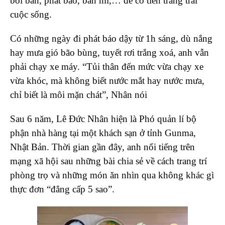
bồi bàn, phát báo, bán mì,… để có tiền trang trải
cuộc sống.
Có những ngày đi phát báo dậy từ 1h sáng, dù nắng
hay mưa gió bão bùng, tuyết rơi trắng xoá, anh vẫn
phải chạy xe máy. “Tủi thân đến mức vừa chạy xe
vừa khóc, mà không biết nước mắt hay nước mưa,
chỉ biết là môi mặn chát”, Nhân nói
Sau 6 năm, Lê Đức Nhân hiện là Phó quản lí bộ
phận nhà hàng tại một khách sạn ở tỉnh Gunma,
Nhật Bản. Thời gian gần đây, anh nổi tiếng trên
mạng xã hội sau những bài chia sẻ về cách trang trí
phòng trọ và những món ăn nhìn qua không khác gì
thực đơn “đẳng cấp 5 sao”.