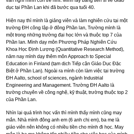
vẫn nghĩ mình còn trẻ hihi. Mình lấy bằng tiến sĩ về Giáo
dục tại Phần Lan khi đã bước qua tuổi 40.
Hiện nay thì mình là giảng viên và làm nghiên cứu tại một
trường ĐH công lập ở đông Phần lan, Trường mình là
một trong những trường đại học lớn và thuộc top 7 của
Phần lan. Mình dạy môn Phương Pháp Nghiên Cứu
Khoa Học Định Lượng (Quantitative Research Method),
năm nay mình dạy thêm môn Approach to Special
Education in Finland (tạm dịch Tiếp cận Giáo Dục Đặc
Biệt ở Phần Lan). Ngoài ra mình còn làm việc tại trường
ĐH Aalto, school of sciences, ngành Industrial
Engineering and Management. Trường ĐH Aalto là
trường chuyên về công nghệ, kỹ thuật, trường thuộc top 2
của Phần Lan.
Nhìn lại quá trình học vấn thì mình thấy mình cũng may
mắn. Nhà mình đông anh em (6 anh chị em), ba mẹ là
giáo viên nên không có nhiều tiền cho mình đi học. May