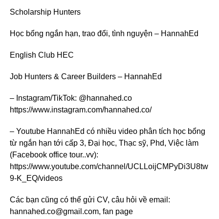
Scholarship Hunters
Học bổng ngắn hạn, trao đổi, tình nguyện – HannahEd
English Club HEC
Job Hunters & Career Builders – HannahEd
– Instagram/TikTok: @hannahed.co
https://www.instagram.com/hannahed.co/
– Youtube HannahEd có nhiều video phân tích học bổng
từ ngắn hạn tới cấp 3, Đại học, Thạc sỹ, Phd, Việc làm
(Facebook office tour..vv):
https://www.youtube.com/channel/UCLLoijCMPyDi3U8tw
9-K_EQ/videos
Các bạn cũng có thể gửi CV, câu hỏi về email:
hannahed.co@gmail.com, fan page