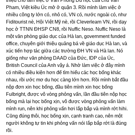
thiệu cho làm việc ở Văn Phòng Du học của chú Van
Pham, Việt kiều Úc mở ở quận 3. Rồi mình làm việc ở
nhiều công ty lớn có, nhỏ có, VN có, nước ngoài có, như
Fiditourist nè, Hội Việt Mỹ nè, rồi Cleverlearn VN, rồi dạy
học ở TTNN ĐHSP CN8, rồi Nuffic Neso. Nuffic Neso là
một văn phòng giáo dục của Hà lan, government funded
office, chuyên giới thiệu quảng bá về giáo dục Hà lan, và
xúc tiến hợp tác giữa các trường ĐH VN và Hà lan. Nó
giống như văn phòng DAAD của Đức, IDP của Úc,
British Council của Anh vậy á. Nhờ làm việc ở đây mình
có nhiều điều kiện hơn để tìm hiểu các học bổng khác
nhau, rồi ước mơ du học càng lớn hơn. Rồi mình bắt đầu
nộp đơn xin học bổng, đầu tiên mình xin học bổng
Fulbright, được vô vòng phỏng vấn, lần đầu tiên nộp học
bổng mà lại học bổng xịn, vô được vòng phỏng vấn làm
mình run, nên khi phỏng vấn hơi lắp bắp và mình rớt hihi.
Cũng đúng thôi, học bổng xịn, cạnh tranh cao, nên một
người không tự tin khi phỏng vấn nói lắp bắp rớt là đúng
rồi.