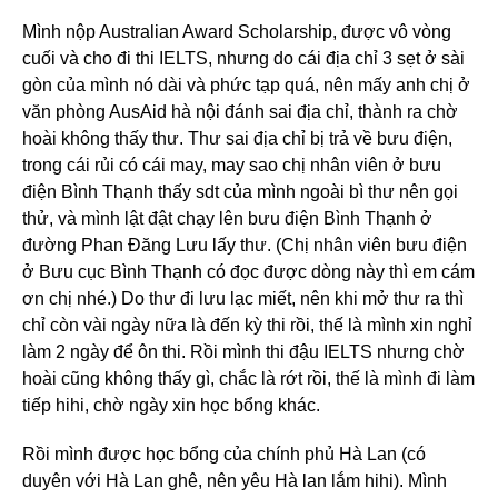
Mình nộp Australian Award Scholarship, được vô vòng
cuối và cho đi thi IELTS, nhưng do cái địa chỉ 3 sẹt ở sài
gòn của mình nó dài và phức tạp quá, nên mấy anh chị ở
văn phòng AusAid hà nội đánh sai địa chỉ, thành ra chờ
hoài không thấy thư. Thư sai địa chỉ bị trả về bưu điện,
trong cái rủi có cái may, may sao chị nhân viên ở bưu
điện Bình Thạnh thấy sdt của mình ngoài bì thư nên gọi
thử, và mình lật đật chạy lên bưu điện Bình Thạnh ở
đường Phan Đăng Lưu lấy thư. (Chị nhân viên bưu điện
ở Bưu cục Bình Thạnh có đọc được dòng này thì em cám
ơn chị nhé.) Do thư đi lưu lạc miết, nên khi mở thư ra thì
chỉ còn vài ngày nữa là đến kỳ thi rồi, thế là mình xin nghỉ
làm 2 ngày để ôn thi. Rồi mình thi đậu IELTS nhưng chờ
hoài cũng không thấy gì, chắc là rớt rồi, thế là mình đi làm
tiếp hihi, chờ ngày xin học bổng khác.
Rồi mình được học bổng của chính phủ Hà Lan (có
duyên với Hà Lan ghê, nên yêu Hà lan lắm hihi). Mình