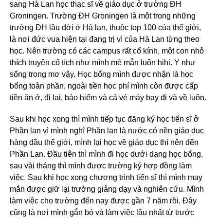
sang Hà Lan học thạc sĩ về giáo dục ở trường ĐH
Groningen. Trường ĐH Groningen là một trong những
trường ĐH lâu đời ở Hà lan, thuộc top 100 của thế giới,
là nơi đức vua hiện tại đang trị vì của Hà Lan từng theo
học. Nên trường có các campus rất cổ kính, một con nhỏ
thích truyện cổ tích như mình mê mẫn luôn hihi. Y như
sống trong mơ vậy. Học bổng mình được nhận là học
bổng toàn phần, ngoài tiền học phí mình còn được cấp
tiền ăn ở, đi lại, bảo hiểm và cả vé máy bay đi và về luôn.
Sau khi học xong thì mình tiếp tục đăng ký học tiến sĩ ở
Phần lan vì mình nghĩ Phần lan là nước có nền giáo dục
hàng đầu thế giới, mình lại học về giáo dục thì nên đến
Phần Lan. Đầu tiên thì mình đi học dưới dạng học bổng,
sau vài tháng thì mình được trường ký hợp đồng làm
việc. Sau khi học xong chương trình tiến sĩ thì mình may
mắn được giữ lại trường giảng dạy và nghiên cứu. Mình
làm việc cho trường đến nay được gần 7 năm rồi. Đây
cũng là nơi mình gắn bó và làm việc lâu nhất từ trước