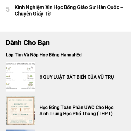
Kinh Nghiệm Xin Học Bổng Giáo Sư Hàn Quốc –
Chuyện Giấy Tờ
Dành Cho Bạn
Lớp Tìm Và Nộp Học Bổng HannahEd
6 QUY LUẬT BẤT BIẾN CỦA VŨ TRỤ
Học Bổng Toàn Phần UWC Cho Học
Sinh Trung Học Phổ Thông (THPT)