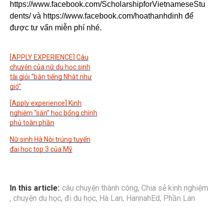
https://www.facebook.com/ScholarshipforVietnameseStu
dents/ và https://www.facebook.com/hoathanhdinh để
được tư vấn miễn phí nhé.
[APPLY EXPERIENCE] Câu
chuyện của nữ du học sinh
tài giỏi “bắn tiếng Nhật như
gió”
[Apply experience] Kinh
nghiệm “săn” học bổng chính
phủ toàn phần
Nữ sinh Hà Nội trúng tuyển
đại học top 3 của Mỹ
In this article:
câu chuyện thành công
,
Chia sẻ kinh nghiệm
,
chuyện du học
,
đi du học
,
Hà Lan
,
HannahEd
,
Phần Lan