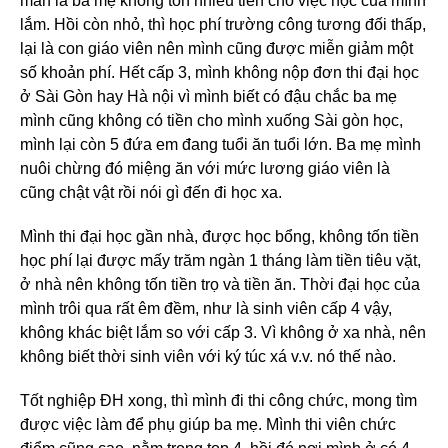
mắn là ba mẹ không tốn nhiều tiền cho việc học của mình
lắm. Hồi còn nhỏ, thì học phí trường công tương đối thấp,
lại là con giáo viên nên mình cũng được miễn giảm một
số khoản phí. Hết cấp 3, mình không nộp đơn thi đại học
ở Sài Gòn hay Hà nội vì mình biết có đậu chắc ba mẹ
mình cũng không có tiền cho mình xuống Sài gòn học,
mình lại còn 5 đứa em đang tuổi ăn tuổi lớn. Ba mẹ mình
nuôi chừng đó miệng ăn với mức lương giáo viên là
cũng chật vật rồi nói gì đến đi học xa.
Mình thi đại học gần nhà, được học bổng, không tốn tiền
học phí lại được mấy trăm ngàn 1 tháng làm tiền tiêu vặt,
ở nhà nên không tốn tiền trọ và tiền ăn. Thời đại học của
mình trôi qua rất êm đềm, như là sinh viên cấp 4 vậy,
không khác biệt lắm so với cấp 3. Vì không ở xa nhà, nên
không biết thời sinh viên với ký túc xá v.v. nó thế nào.
Tốt nghiệp ĐH xong, thì mình đi thi công chức, mong tìm
được việc làm để phụ giúp ba mẹ. Mình thi viên chức