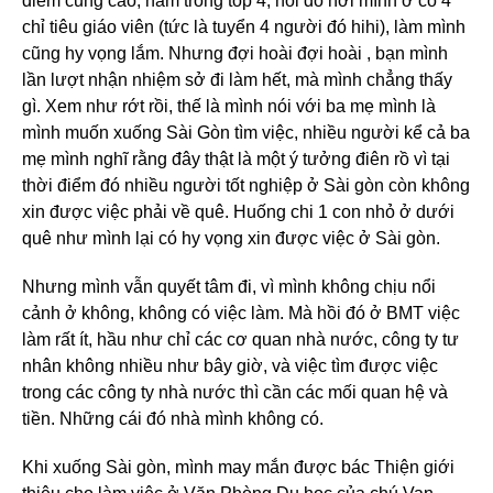
điểm cũng cao, nằm trong top 4, hồi đó nơi mình ở có 4
chỉ tiêu giáo viên (tức là tuyển 4 người đó hihi), làm mình
cũng hy vọng lắm. Nhưng đợi hoài đợi hoài , bạn mình
lần lượt nhận nhiệm sở đi làm hết, mà mình chẳng thấy
gì. Xem như rớt rồi, thế là mình nói với ba mẹ mình là
mình muốn xuống Sài Gòn tìm việc, nhiều người kể cả ba
mẹ mình nghĩ rằng đây thật là một ý tưởng điên rồ vì tại
thời điểm đó nhiều người tốt nghiệp ở Sài gòn còn không
xin được việc phải về quê. Huống chi 1 con nhỏ ở dưới
quê như mình lại có hy vọng xin được việc ở Sài gòn.
Nhưng mình vẫn quyết tâm đi, vì mình không chịu nổi
cảnh ở không, không có việc làm. Mà hồi đó ở BMT việc
làm rất ít, hầu như chỉ các cơ quan nhà nước, công ty tư
nhân không nhiều như bây giờ, và việc tìm được việc
trong các công ty nhà nước thì cần các mối quan hệ và
tiền. Những cái đó nhà mình không có.
Khi xuống Sài gòn, mình may mắn được bác Thiện giới