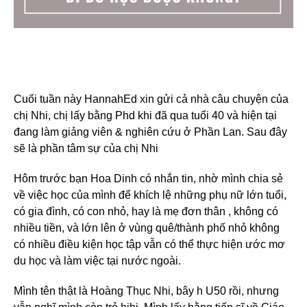
Cuối tuần này HannahEd xin gửi cả nhà câu chuyện của
chị Nhi, chị lấy bằng Phd khi đã qua tuổi 40 và hiện tại
đang làm giảng viên & nghiên cứu ở Phần Lan. Sau đây
sẽ là phần tâm sự của chị Nhi
Hôm trước bạn Hoa Dinh có nhắn tin, nhờ mình chia sẻ
về việc học của mình để khích lệ những phụ nữ lớn tuổi,
có gia đình, có con nhỏ, hay là mẹ đơn thân , không có
nhiều tiền, và lớn lên ở vùng quê/thành phố nhỏ không
có nhiều điều kiện học tập vẫn có thể thực hiện ước mơ
du học và làm việc tại nước ngoài.
Mình tên thật là Hoàng Thục Nhi, bây h U50 rồi, nhưng