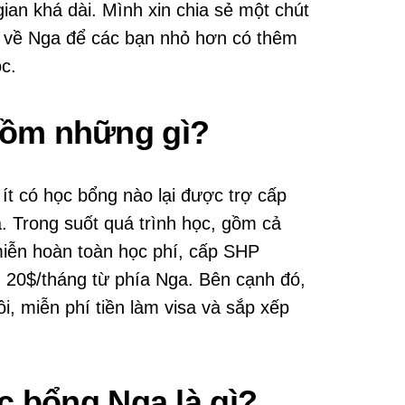
gian khá dài. Mình xin chia sẻ một chút
h về Nga để các bạn nhỏ hơn có thêm
c.
gồm những gì?
 ít có học bổng nào lại được trợ cấp
. Trong suốt quá trình học, gồm cả
miễn hoàn toàn học phí, cấp SHP
 20$/tháng từ phía Nga. Bên cạnh đó,
, miễn phí tiền làm visa và sắp xếp
ọc bổng Nga là gì?