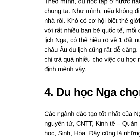
Theo mình, dù học tập ở nước nào
chung ta. Như mình, nếu không đi
nhà rồi. Khó có cơ hội biết thế gi
với rất nhiều bạn bè quốc tế, mối
lịch Nga, có thể hiểu rõ về 1 đất
châu Âu du lịch cũng rất dễ dàng.
chi trả quá nhiều cho việc du họ
định mệnh vậy.
4. Du học Nga chọ
Các ngành đào tạo tốt nhất của Ng
nguyên tử, CNTT, Kinh tế – Quản 
học, Sinh, Hóa. Đây cũng là nhữn