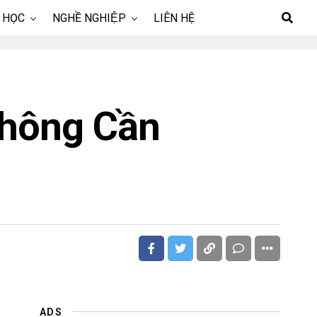
 HỌC
NGHỀ NGHIỆP
LIÊN HỆ
Không Cần
ADS