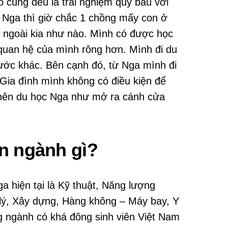
 cũng đều là trải nghiệm quý báu với
 Nga thì giờ chắc 1 chồng mấy con ở
ới ngoài kia như nào. Mình có được học
 quan hệ của mình rông hơn. Mình đi du
 nước khác. Bên cạnh đó, từ Nga mình đi
 Gia đình mình không có điều kiện để
c nên du học Nga như mở ra cánh cửa
n ngành gì?
a hiện tại là Kỹ thuật, Năng lượng
lý, Xây dựng, Hàng không – Máy bay, Y
g ngành có khá đông sinh viên Việt Nam