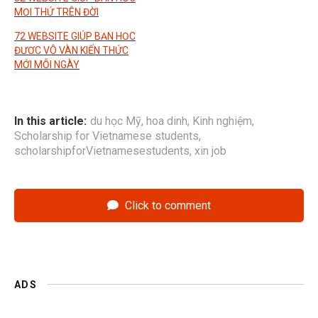
MỌI THỨ TRÊN ĐỜI
72 WEBSITE GIÚP BẠN HỌC
ĐƯỢC VÔ VÀN KIẾN THỨC
MỚI MỖI NGÀY
In this article:
du học Mỹ
,
hoa dinh
,
Kinh nghiệm
,
Scholarship for Vietnamese students
,
scholarshipforVietnamesestudents
,
xin job
Click to comment
ADS