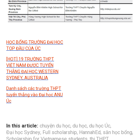
HỌC BỔNG TRƯỜNG ĐẠI HỌC
TOP ĐẦU CỦA ÚC
[HOT] 19 TRƯỜNG THPT
VIỆT NAM ĐƯỢC TUYỂN
THẲNG ĐẠI HỌC WESTERN
SYDNEY, AUSTRALIA
Danh sách các trường THPT
tuyển thẳng vào Đại học ANU
Úc
In this article:
chuyện du học
,
du học
,
du học Úc
,
Đại học Sydney
,
Full scholarship
,
HannahEd
,
săn học bổng
,
Scholarship for Vietnamese students
,
thi THPT
,